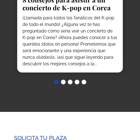
¿P
concierto de K-pop en Corea
he
la
our
¡Llamada para todos los fanáticos del K-pop
ex
de todo el mundo! ¿Alguna vez te has
co
preguntado cómo sería vivir un concierto de
co
K-pop en Corea? ¡Ahora puedes conocer a tus
qu
,
queridos ídolos en persona! Prometemos que
co
os
será emocionante y una experiencia que
de.
nunca olvidarás, ¡así que sigue leyendo para
descubrir los mejores consejos a la...
SOLICITA TU PLAZA