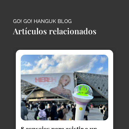
GO! GO! HANGUK BLOG
Artículos relacionados
8
do
C
8 consejos para asistir a un