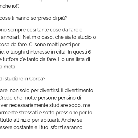
nche io!”.
 cose ti hanno sorpreso di più?
 sono sempre così tante cose da fare e
nnoiarti! Nel mio caso, che sia lo studio o
osa da fare. Ci sono molti posti per
, o luoghi d’interesse in città. In questi 6
utt’ora c’è tanto da fare. Ho una lista di
la metà.
di studiare in Corea?
iare, non solo per divertirsi. Il divertimento
o. Credo che molte persone pensino di
over necessariamente studiare sodo, ma
armente stressati e sotto pressione per lo
utto all’inizio per abituarti. Anche se
essere costante e i tuoi sforzi saranno