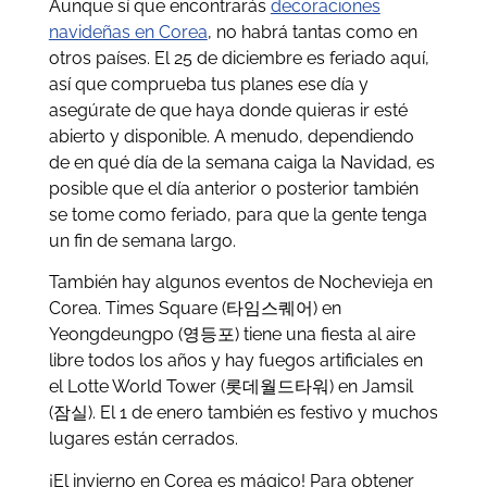
Aunque sí que encontrarás
decoraciones
navideñas en Corea
, no habrá tantas como en
otros países. El 25 de diciembre es feriado aquí,
así que comprueba tus planes ese día y
asegúrate de que haya donde quieras ir esté
abierto y disponible. A menudo, dependiendo
de en qué día de la semana caiga la Navidad, es
posible que el día anterior o posterior también
se tome como feriado, para que la gente tenga
un fin de semana largo.
También hay algunos eventos de Nochevieja en
Corea. Times Square (타임스퀘어) en
Yeongdeungpo (영등포) tiene una fiesta al aire
libre todos los años y hay fuegos artificiales en
el Lotte World Tower (롯데월드타워) en Jamsil
(잠실). El 1 de enero también es festivo y muchos
lugares están cerrados.
¡El invierno en Corea es mágico! Para obtener