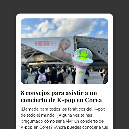
8
do
C
8 consejos para asistir a un
¿P
concierto de K-pop en Corea
he
la
our
¡Llamada para todos los fanáticos del K-pop
ex
de todo el mundo! ¿Alguna vez te has
co
preguntado cómo sería vivir un concierto de
co
K-pop en Corea? ¡Ahora puedes conocer a tus
qu