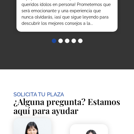
,
queridos ídolos en persona! Prometemos que
co
os
será emocionante y una experiencia que
de.
nunca olvidarás, ¡así que sigue leyendo para
descubrir los mejores consejos a la...
SOLICITA TU PLAZA
¿Alguna pregunta? Estamos
aquí para ayudar