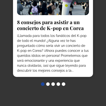
8
do
C
8 consejos para asistir a un
¿P
concierto de K-pop en Corea
he
la
our
¡Llamada para todos los fanáticos del K-pop
ex
de todo el mundo! ¿Alguna vez te has
co
preguntado cómo sería vivir un concierto de
co
K-pop en Corea? ¡Ahora puedes conocer a tus
qu
,
queridos ídolos en persona! Prometemos que
co
os
será emocionante y una experiencia que
de.
nunca olvidarás, ¡así que sigue leyendo para
descubrir los mejores consejos a la...