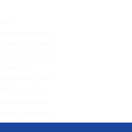
ENLACES
Blog
Asociarse con nosotros
Cost of Living Calculator
Aprende Coreano en Línea
Hangul Quest
Seguro de Salud y Viaje
Trabaja con nosotros
Política de Privacidad
Términos y Condiciones