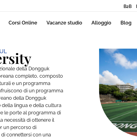
B2B
Corsi Online
Vacanze studio
Alloggio
Blog
OUL
rsity
nazionale della Dongguk
 coreana completo, composto
ulturali e un programma
usufruiscono di un programma
coreano della Dongguk
ella lingua e della cultura
re le porte al programma di
 necessità di ottenere il
per un percorso di
di connettersi con una