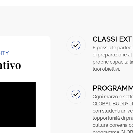
CLASSI EX
È possibile partec
ITY
di preparazione al
ntivo
proprie capacità l
tuoi obiettivi.
PROGRAMM
Ogni marzo e set
GLOBAL BUDDY che
con studenti unive
l’opportunità di pr
cultura coreana co
programma GLOBAL 