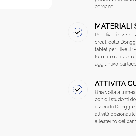
coreano.
MATERIALI 
Per i livelli 1-4 ve
creati dalla Dongg
tablet per i livelli 1
formato cartaceo. T
aggiuntivo cartaceo
ATTIVITÀ C
Una volta a trimest
con gli studenti del
essendo Dongguk u
attività opzionali 
all’esterno del ca