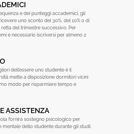
ADEMICI
equenza e dei punteggi accademici, gli
icevere uno sconto del 30%, del 10% o di
retta del trimestre successivo. Per
emi è necessario iscriversi per almeno 2
IO
iori dell’essere uno studente è il
rsità mette a disposizione dormitori vicini
ttimo modo per risparmiare tempo e
E ASSISTENZA
cuola fornirà sostegno psicologico per
e mentale dello studente durante gli studi.