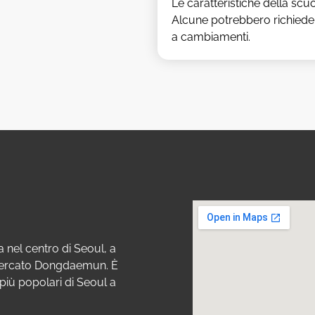
Le caratteristiche della sc
Alcune potrebbero richieder
a cambiamenti.
 nel centro di Seoul, a
 mercato Dongdaemun. È
 più popolari di Seoul a