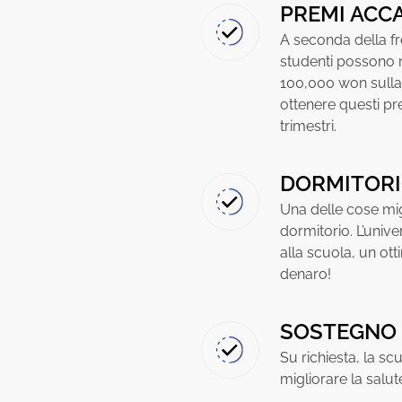
PREMI ACC
A seconda della fr
studenti possono r
100,000 won sulla 
ottenere questi pr
trimestri.
DORMITOR
Una delle cose migl
dormitorio. L’unive
alla scuola, un o
denaro!
SOSTEGNO 
Su richiesta, la s
migliorare la salut