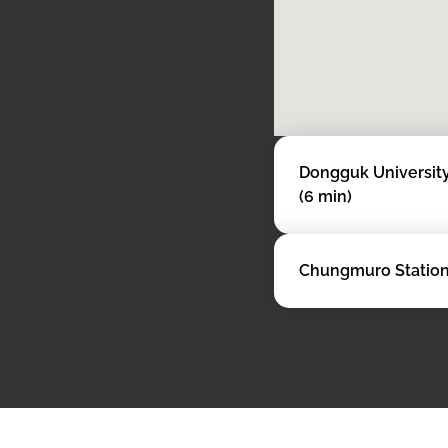
Dongguk University
(6 min)
Chungmuro Station 