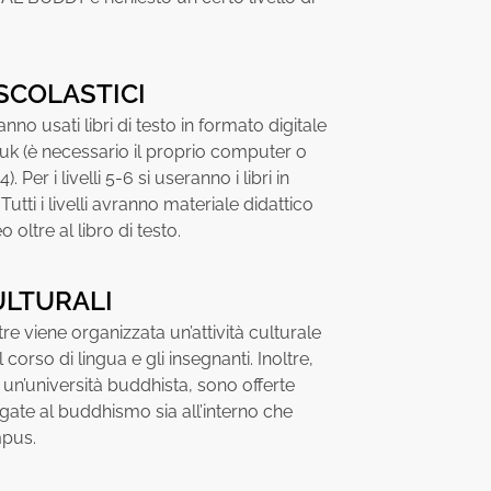
SCOLASTICI
rranno usati libri di testo in formato digitale
uk (è necessario il proprio computer o
-4). Per i livelli 5-6 si useranno i libri in
utti i livelli avranno materiale didattico
 oltre al libro di testo.
ULTURALI
re viene organizzata un’attività culturale
 corso di lingua e gli insegnanti. Inoltre,
n’università buddhista, sono offerte
legate al buddhismo sia all’interno che
mpus.