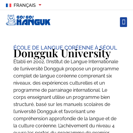
FRANÇAIS
ÉCOLE DE LANGUE CORÉENNE À SÉOUL
Dongguk University
Établi en 2002, l’Institut de Langue Internationale
de l’université Dongguk propose un programme
complet de langue coréenne comprenant six
niveaux, des expériences culturelles et un
programme de parrainage international. Le
corps enseignant utilise un programme bien
structuré, basé sur les manuels scolaires de
l’université Dongguk et favorisant une
compréhension approfondie de la langue et de
la culture coréenne. L’achèvement du niveau 4
ouvre les portes du programme de premier