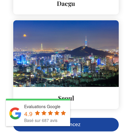
Daegu
Seoul
Evaluations Google
4.9
Basé sur 687 avis
Commencez