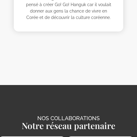
pensé à créer Go! Go! Hanguk car il voulait
donner aux gens la chance de vivre en
Corée et de découvrir la culture coréenne.
AL
Cristina
Elodie
Emma
Lia
Lisset
Michelle
Sabrina
Stella
Yasti
NOS COLLABORATIONS
Notre réseau partenaire