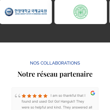
NOS COLLABORATIONS
Notre réseau partenaire
o
I am so thankful that I
found and used Go! Go! Hanguk!! They
were so helpful and kind. They answered all