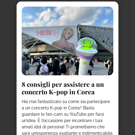
a
8
i
to
d
8 consigli per assistere a un
concerto K-pop in Corea
Ha
de
per
Hai mai fantasticato su come sia partecipare
st
ni
a un concerto K-pop in Corea? Basta
a 
ie
guardare le fan-cam su YouTube per farsi
co
un’idea. È l’occasione per incontrare i tuoi
us
amati idol di persona! Ti promettiamo che
vi
sarà un’esperienza esaltante e indimenticabile,