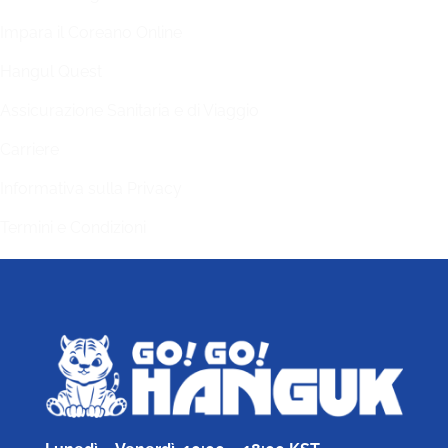
Impara il Coreano Online
Hangul Quest
Assicurazione Sanitaria e di Viaggio
Carriere
Informativa sulla Privacy
Termini e Condizioni