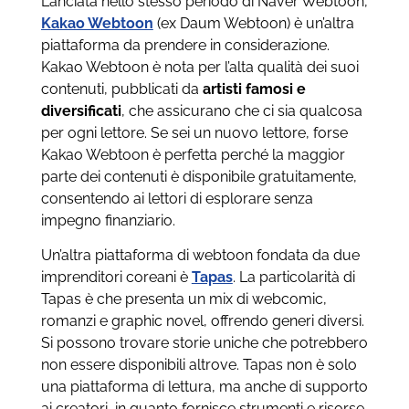
Lanciata nello stesso periodo di Naver Webtoon,
Kakao Webtoon
(ex Daum Webtoon) è un’altra
piattaforma da prendere in considerazione.
Kakao Webtoon è nota per l’alta qualità dei suoi
contenuti, pubblicati da
artisti famosi e
diversificati
, che assicurano che ci sia qualcosa
per ogni lettore. Se sei un nuovo lettore, forse
Kakao Webtoon è perfetta perché la maggior
parte dei contenuti è disponibile gratuitamente,
consentendo ai lettori di esplorare senza
impegno finanziario.
Un’altra piattaforma di webtoon fondata da due
imprenditori coreani è
Tapas
. La particolarità di
Tapas è che presenta un mix di webcomic,
romanzi e graphic novel, offrendo generi diversi.
Si possono trovare storie uniche che potrebbero
non essere disponibili altrove. Tapas non è solo
una piattaforma di lettura, ma anche di supporto
ai creatori, in quanto fornisce strumenti e risorse