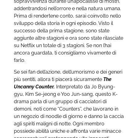
sopravvivenza durante un’apocalisse di mostri,
addentrandosi nell’orrore e nella natura umana.
Prima di rendertene conto, sarai coinvolto nello
sviluppo della storia in ogni episodio. Visto il
successo della prima stagione, sono state
aggiunte altre stagioni e ora sono state rilasciate
su Netflix un totale di 3 stagioni. Se non l’hai
ancora guardata, ti consigliamo vivamente di
farlo.
Se sei fan dell’azione, dell’umorismo e dei generi
più sentiti, allora ti piacerà sicuramente
The
Uncanny Counter.
Interpretato da Jo Byung-
gyu, Kim Se-jeong e Yoo Jun-sang, questo K-
drama parla di un gruppo di cacciatori di
demoni, noti come “Counters”, che lavorano in
un negozio di noodle di giorno e danno la caccia
agli spiriti maligni di notte. Ogni membro
possiede abilità uniche e affronta varie minacce