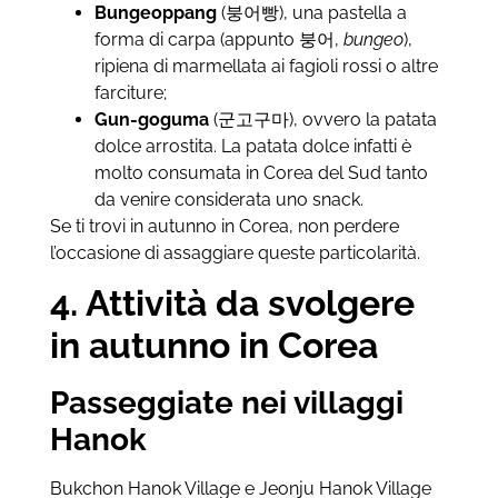
Bungeoppang
(붕어빵), una pastella a
forma di carpa (appunto 붕어,
bungeo
),
ripiena di marmellata ai fagioli rossi o altre
farciture;
Gun-goguma
(군고구마), ovvero la patata
dolce arrostita. La patata dolce infatti è
molto consumata in Corea del Sud tanto
da venire considerata uno snack.
Se ti trovi in autunno in Corea, non perdere
l’occasione di assaggiare queste particolarità.
4. Attività da svolgere
in autunno in Corea
Passeggiate nei villaggi
Hanok
Bukchon Hanok Village e Jeonju Hanok Village