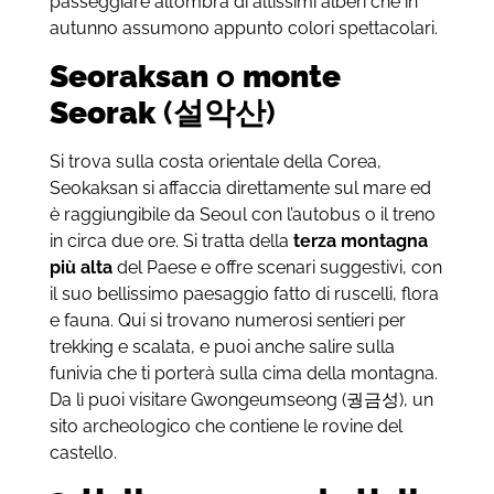
passeggiare all’ombra di altissimi alberi che in
autunno assumono appunto colori spettacolari.
Seoraksan
o
monte
Seorak
(설악산)
Si trova sulla costa orientale della Corea,
Seokaksan si affaccia direttamente sul mare ed
è raggiungibile da Seoul con l’autobus o il treno
in circa due ore. Si tratta della
terza montagna
più alta
del Paese e offre scenari suggestivi, con
il suo bellissimo paesaggio fatto di ruscelli, flora
e fauna. Qui si trovano numerosi sentieri per
trekking e scalata, e puoi anche salire sulla
funivia che ti porterà sulla cima della montagna.
Da lì puoi visitare Gwongeumseong (궝금성), un
sito archeologico che contiene le rovine del
castello.