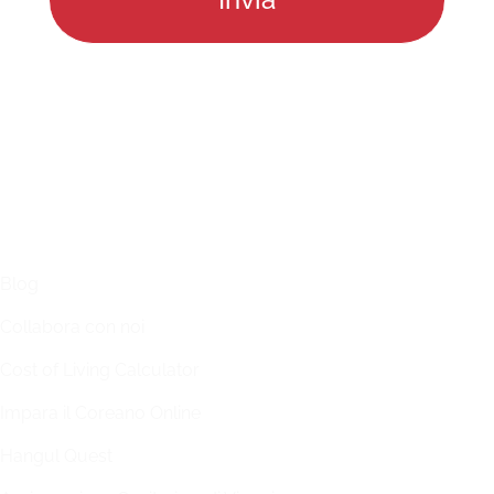
LINKS
Blog
Collabora con noi
Cost of Living Calculator
Impara il Coreano Online
Hangul Quest