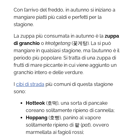
Con l’arrivo del freddo, in autunno si iniziano a
mangiare piatti più caldi e perfetti per la
stagione.
La zuppa più consumata in autunno è la
zuppa
di granchio
o
kkotgetang
(꽃게탕). La si può
mangiare in qualsiasi stagione, ma l’autunno è il
periodo più popolare. Si tratta di una zuppa di
frutti di mare piccante in cui viene aggiunto un
granchio intero e delle verdure.
I
cibi di strada
più comuni di questa stagione
sono:
Hotteok
(호떡), una sorta di pancake
coreano solitamente ripieno di cannella;
Hoppang
(호빵), panino al vapore
solitamente ripieno di 팥 (
pat
), ovvero
marmellata ai fagioli rossi;