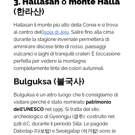
3. Hallasan
o
monte Halla
(한라산)
Hallasan il monte più alto della Corea e si trova
al centro dell’
isola di Jeju
. Salire fino alla cima
durante la stagione invernale permetterà di
ammirare discese tinte di rosso, paesaggi
vulcanici e laghi di tranquilli crateri. È l’occasione
perfetta per vedere la montagna
completamente tinta dei colori autunnali.
Bulguksa (불국사)
Bulguksa è un altro luogo che ti consigliamo di
visitare perché è stato nominato
patrimonio
dell’UNESCO
nel 1995. Si tratta del sito
archeologico di Gyeongju (경주), costruito nel
528 d.C. durante il periodo Silla. Le pagode
Dabotap (다보탑) e Seokgatap (석가탑) sono le