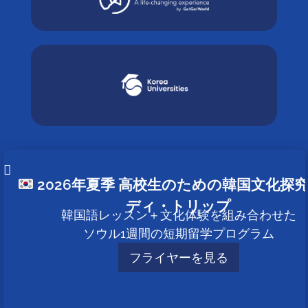
2026年夏季 高校生のための韓国文化探
ニュースレター
ディ・トリップ
韓国語レッスン＋文化体験を組み合わせた
ニュースレターを受け取る
ソウル1週間の短期留学プログラム
フライヤーを見る
申し込み