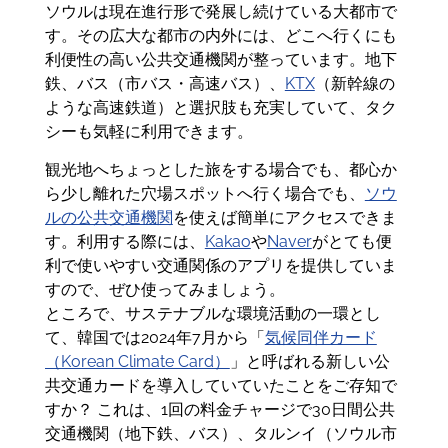
ソウルは現在進行形で発展し続けている大都市で
す。その広大な都市の内外には、どこへ行くにも
利便性の高い公共交通機関が整っています。地下
鉄、バス（市バス・高速バス）、
KTX
（新幹線の
ような高速鉄道）と選択肢も充実していて、タク
シーも気軽に利用できます。
観光地へちょっとした旅をする場合でも、都心か
ら少し離れた穴場スポットへ行く場合でも、
ソウ
ルの公共交通機関
を使えば簡単にアクセスできま
す。利用する際には、
Kakao
や
Naver
がとても便
利で使いやすい交通関係のアプリを提供していま
すので、ぜひ使ってみましょう。
ところで、サステナブルな環境活動の一環とし
て、韓国では2024年7月から「
気候同伴カード
（Korean Climate Card）
」と呼ばれる新しい公
共交通カードを導入していていたことをご存知で
すか？ これは、1回の料金チャージで30日間公共
交通機関（地下鉄、バス）、タルンイ（ソウル市