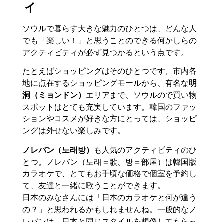
ィ
ソウルで暮らす大きな魅力のひとつは、どんな人
でも「楽しい！」と思うことのできる何かしらの
アクティビティが必ず見つかるという点です。
たとえばショッピングはそのひとつです。市内各
地に点在するショッピングモールから、有名な
明
洞（ミョンドン）
エリアまで、ソウルので買い物
スポットはとても充実しています。韓国のファッ
ションやコスメが好きな方にとっては、ショッピ
ングは外せない楽しみです。
ノレバン（노래방）
も人気のアクティビティのひ
とつ。ノレバン（노래＝歌、방＝部屋）は韓国版
カラオケで、とてもお手頃な価格で個室を予約し
て、友達と一緒に歌うことができます。
日本のみなさんには「日本のカラオケと何が違う
の？」と思われるかもしれませんね。一般的なノ
レバンは、日本と同じスタイルを想像してもらっ