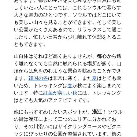
あります。都会の生活を楽しみながら自然にも近
しくいたい人にとっては、これもソウルで暮らす
大きな魅力のひとつです。ソウルではどこにいて
も美しい山々を見ることができます。そして美し
い公園がたくさんあるので、リラックスして過ご
したり、忙しい日常から少し離れて休憩をとるこ
ともできます。
山自体はそれほど高くありませんが、都心から遠
く離れなくても自然に触れられる場所が多く、山
頂からは息をのむような景色を眺めることができ
ます。
韓国の冬
は非常に寒く、また
夏
はとても暑
いため、トレッキングは
春
か秋によく楽しまれて
います。特に
紅葉が美しい秋
には、トレッキング
はとても人気のアクテビティです。
他にもおすすめしたいスポットが、
漢江
！ ソウル
の街は漢江によって二つのエリアに分かれてお
り、その川沿いにはサイクリングコースやピクニ
ックにぴったりの公園が整備されています。街の