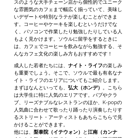
スのような大手チェーン店から個性的でユニーク
な雰囲気のカフェまで幅広く揃っていて、美味し
いデザートや特別なラテが楽しむことができま
す。コーヒーやケーキを楽しむというだけでな
く、パソコンで作業したり勉強したりしている人
もよく見かけます。ソウルに留学をするときに
は、カフェでコーヒーを飲みながら勉強する、そ
んなカフェ文化の楽しみ方もおすすめです！
成人した若者たちには、
ナイト・ライフ
の楽しみ
も重要でしょう。そこで、ソウルで最も有名なナ
イト・ライフのエリアについてもご紹介します。
まずはなんといっても、
弘大（ホンデ）
。こちら
は大学生に特に人気のエリアです。パブやクラ
ブ、リーズナブルなレストランのほか、K-popの
人気曲に合わせて歌ったり踊ったり演奏したりす
るストリート・アーティストもあちらこちらで見
かけることができます。
他には、
梨泰院（イテウォン）
と
江南（カンナ