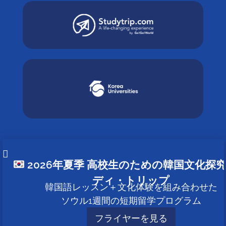
2026年夏季 高校生のための韓国文化探
ニュースレター
ディ・トリップ
韓国語レッスン＋文化体験を組み合わせた
ニュースレターを受け取る
ソウル1週間の短期留学プログラム
フライヤーを見る