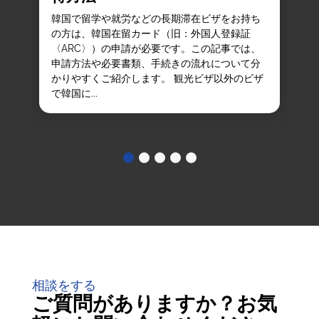
韓国で留学や就労などの長期滞在ビザをお持ち
の方は、韓国在留カード（旧：外国人登録証
K
ま
〈ARC〉）の申請が必要です。この記事では、
れ
て
申請方法や必要書類、手続きの流れについて分
ぞ
かりやすくご紹介します。 観光ビザ以外のビザ
ト
し
で韓国に...
が
生
的に
相談をする
ご質問がありますか？お気