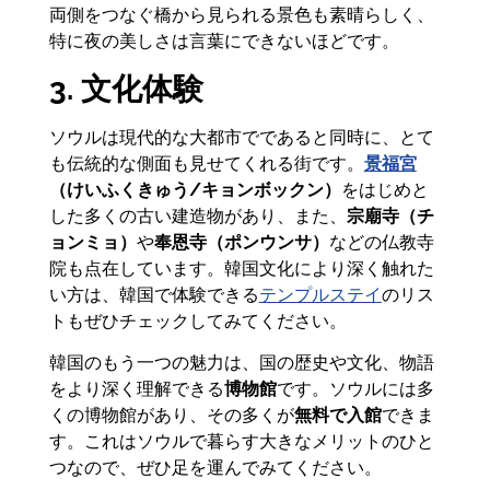
両側をつなぐ橋から見られる景色も素晴らしく、
特に夜の美しさは言葉にできないほどです。
3. 文化体験
ソウルは現代的な大都市でであると同時に、とて
も伝統的な側面も見せてくれる街です。
景福宮
（けいふくきゅう/キョンボックン）
をはじめと
した多くの古い建造物があり、また、
宗廟寺（チ
ョンミョ）
や
奉恩寺（ポンウンサ）
などの仏教寺
院も点在しています。韓国文化により深く触れた
い方は、韓国で体験できる
テンプルステイ
のリス
トもぜひチェックしてみてください。
韓国のもう一つの魅力は、国の歴史や文化、物語
をより深く理解できる
博物館
です。ソウルには多
くの博物館があり、その多くが
無料で入館
できま
す。これはソウルで暮らす大きなメリットのひと
つなので、ぜひ足を運んでみてください。