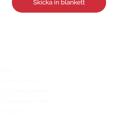
LÄNKAR
Blogg
Samverka med oss
Cost of Living Calculator
Lär dig koreanska online
Hangul Quest