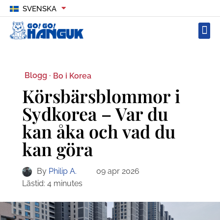
SVENSKA
Blogg ·
Bo i Korea
Körsbärsblommor i
Sydkorea – Var du
kan åka och vad du
kan göra
By
Philip A.
09 apr 2026
Lästid:
4
minutes