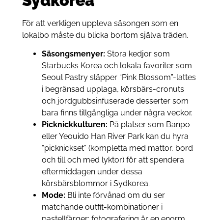
Sydkorea
För att verkligen uppleva säsongen som en
lokalbo måste du blicka bortom själva träden.
Säsongsmenyer:
Stora kedjor som
Starbucks Korea och lokala favoriter som
Seoul Pastry släpper “Pink Blossom”-lattes
i begränsad upplaga, körsbärs-cronuts
och jordgubbsinfuserade desserter som
bara finns tillgängliga under några veckor.
Picknickkulturen:
På platser som Banpo
eller Yeouido Han River Park kan du hyra
“picknickset” (kompletta med mattor, bord
och till och med lyktor) för att spendera
eftermiddagen under dessa
körsbärsblommor i Sydkorea.
Mode:
Bli inte förvånad om du ser
matchande outfit-kombinationer i
pastellfärger; fotografering är en enorm