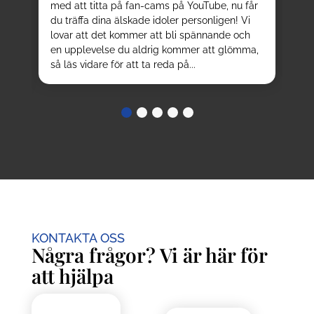
med att titta på fan-cams på YouTube, nu får
oc
r
du träffa dina älskade idoler personligen! Vi
be
n
lovar att det kommer att bli spännande och
nå
en upplevelse du aldrig kommer att glömma,
tur
så läs vidare för att ta reda på...
KONTAKTA OSS
Några frågor? Vi är här för
att hjälpa