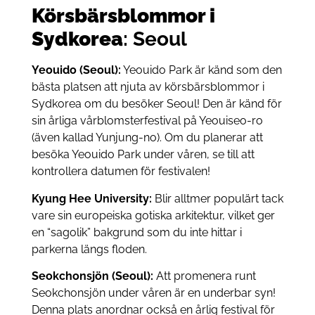
Körsbärsblommor i
Sydkorea
: Seoul
Yeouido (Seoul):
Yeouido Park är känd som den
bästa platsen att njuta av körsbärsblommor i
Sydkorea om du besöker Seoul! Den är känd för
sin årliga vårblomsterfestival på Yeouiseo-ro
(även kallad Yunjung-no). Om du planerar att
besöka Yeouido Park under våren, se till att
kontrollera datumen för festivalen!
Kyung Hee University:
Blir alltmer populärt tack
vare sin europeiska gotiska arkitektur, vilket ger
en “sagolik” bakgrund som du inte hittar i
parkerna längs floden.
Seokchonsjön (Seoul):
Att promenera runt
Seokchonsjön under våren är en underbar syn!
Denna plats anordnar också en årlig festival för