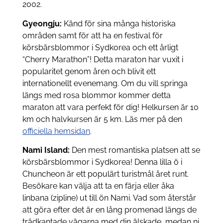
2002.
Gyeongju:
Känd för sina många historiska
områden samt för att ha en festival för
körsbärsblommor i Sydkorea och ett årligt
“Cherry Marathon”! Detta maraton har vuxit i
popularitet genom åren och blivit ett
internationellt evenemang. Om du vill springa
längs med rosa blommor kommer detta
maraton att vara perfekt för dig! Helkursen är 10
km och halvkursen är 5 km. Läs mer på den
officiella hemsidan
.
Nami Island:
Den mest romantiska platsen att se
körsbärsblommor i Sydkorea! Denna lilla ö i
Chuncheon är ett populärt turistmål året runt.
Besökare kan välja att ta en färja eller åka
linbana (zipline) ut till ön Nami. Vad som återstår
att göra efter det är en lång promenad längs de
trädkantade vägarna med din älskade, medan ni