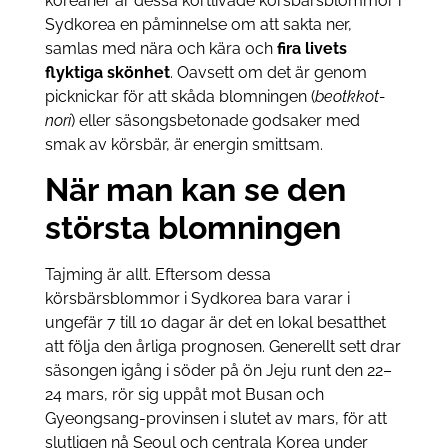
koreaner är dessa kortlivade körsbärsblommor i
Sydkorea en påminnelse om att sakta ner,
samlas med nära och kära och
fira livets
flyktiga skönhet
. Oavsett om det är genom
picknickar för att skåda blomningen (
beotkkot-
nori
) eller säsongsbetonade godsaker med
smak av körsbär, är energin smittsam.
När man kan se den
största blomningen
Tajming är allt. Eftersom dessa
körsbärsblommor i Sydkorea bara varar i
ungefär 7 till 10 dagar är det en lokal besatthet
att följa den årliga prognosen. Generellt sett drar
säsongen igång i söder på ön Jeju runt den 22–
24 mars, rör sig uppåt mot Busan och
Gyeongsang-provinsen i slutet av mars, för att
slutligen nå Seoul och centrala Korea under