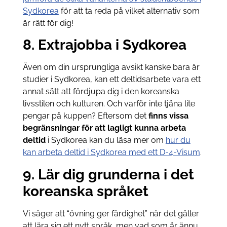
Sydkorea
för att ta reda på vilket alternativ som
är rätt för dig!
8. Extrajobba i Sydkorea
Även om din ursprungliga avsikt kanske bara är
studier i Sydkorea, kan ett deltidsarbete vara ett
annat sätt att fördjupa dig i den koreanska
livsstilen och kulturen. Och varför inte tjäna lite
pengar på kuppen? Eftersom det
finns vissa
begränsningar för att lagligt kunna arbeta
deltid
i Sydkorea kan du läsa mer om
hur du
kan arbeta deltid i Sydkorea med ett D-4-Visum
.
9. Lär dig grunderna i det
koreanska språket
Vi säger att “övning ger färdighet” när det gäller
att lära sig ett nytt språk, men vad som är ännu