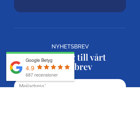
NYHETSBREV
Anmäl dig till vårt
Google Betyg
nyhetsbrev
4.9
687 recensioner
Prenumerera
© 2026 株式会社GoGo World