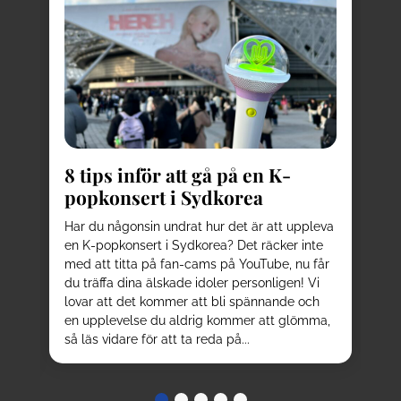
8
kä
8 tips inför att gå på en K-
Pl
popkonsert i Sydkorea
av
be
d
Har du någonsin undrat hur det är att uppleva
el
en K-popkonsert i Sydkorea? Det räcker inte
ku
sta
med att titta på fan-cams på YouTube, nu får
oc
r
du träffa dina älskade idoler personligen! Vi
be
n
lovar att det kommer att bli spännande och
nå
en upplevelse du aldrig kommer att glömma,
tur
så läs vidare för att ta reda på...