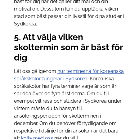
bäst för dig när det gäller ditt mål och din
motivation. Dessutom kan du upptäcka vilken
stad som bäst passar din livsstil för dina studier i
Sydkorea.
5. Att välja vilken
skoltermin som är bäst för
dig
Låt oss gå igenom
hur terminerna för koreanska
språkskolor fungerar i Sydkorea
. Koreanska
språkskolor har fyra terminer varje år som är
spridda över de fyra årstiderna. Om du till
exempel vill resa och studera i Sydkorea under
vintern måste du ta hänsyn till
ansökningsperioden för skolterminen i
december. Om du behöver förtydligande om
respektive tidslinje för din ansökan är det bara
att
kolla med oss
när du vill!