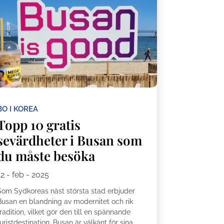
BO I KOREA
Topp 10 gratis
sevärdheter i Busan som
du måste besöka
12 - feb - 2025
Som Sydkoreas näst största stad erbjuder
Busan en blandning av modernitet och rik
radition, vilket gör den till en spännande
uristdestination. Busan är välkänt för sina