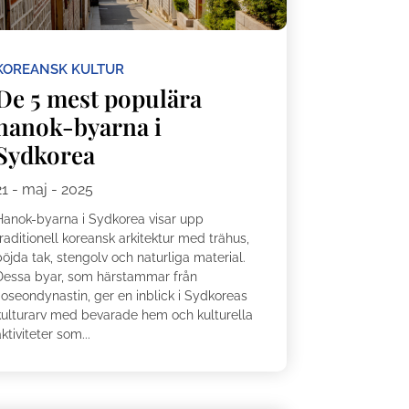
KOREANSK KULTUR
De 5 mest populära
hanok-byarna i
Sydkorea
21 - maj - 2025
Hanok-byarna i Sydkorea visar upp
raditionell koreansk arkitektur med trähus,
öjda tak, stengolv och naturliga material.
Dessa byar, som härstammar från
Joseondynastin, ger en inblick i Sydkoreas
kulturarv med bevarade hem och kulturella
ktiviteter som...