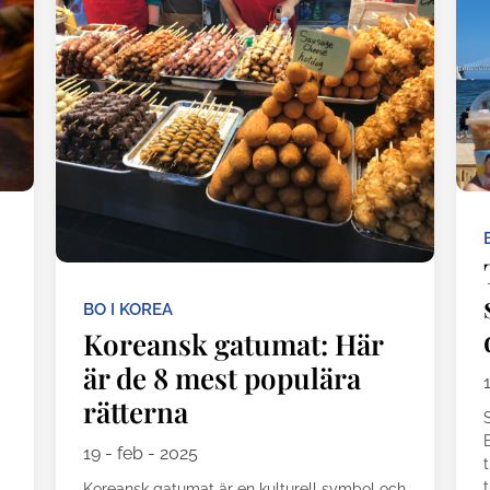
BO I KOREA
Koreansk gatumat: Här
är de 8 mest populära
rätterna
19 - feb - 2025
t
t
Koreansk gatumat är en kulturell symbol och