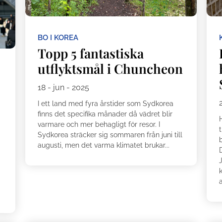
BO I KOREA
Topp 5 fantastiska
utflyktsmål i Chuncheon
18 - jun - 2025
I ett land med fyra årstider som Sydkorea
finns det specifika månader då vädret blir
varmare och mer behagligt för resor. I
t
Sydkorea sträcker sig sommaren från juni till
b
augusti, men det varma klimatet brukar...
a