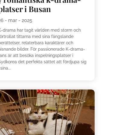
platser i Busan
26 - mar - 2025
K-drama har tagit världen med storm och
örtrollat ​​tittarna med sina fängslande
erättelser, relaterbara karaktärer och
hisnande bilder. För passionerade K-drama-
ans är att besöka inspelningsplatser i
Sydkorea det perfekta sättet att fördjupa sig
 sina...