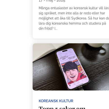
17 - maj - 2025
Många entusiaster av koreansk kultur vill lär
sig språket, men inte alla är redo eller har
möjlighet att åka till Sydkorea. Så hur kan d
lära dig koreanska hemma och studera på
din fritid? I...
KOREANSK KULTUR
Topp 5 saker om