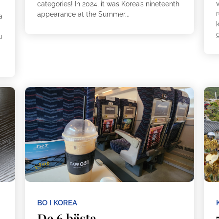
v
categories! In 2024, it was Korea’s nineteenth
appearance at the Summer...
a
k
u
BO I KOREA
De 6 bästa