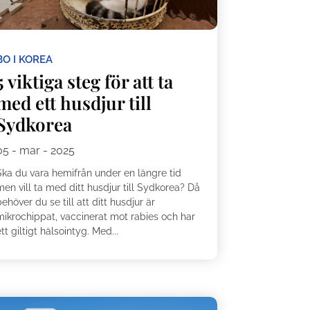
BO I KOREA
5 viktiga steg för att ta
med ett husdjur till
Sydkorea
05 - mar - 2025
Ska du vara hemifrån under en längre tid
en vill ta med ditt husdjur till Sydkorea? Då
ehöver du se till att ditt husdjur är
mikrochippat, vaccinerat mot rabies och har
tt giltigt hälsointyg. Med...