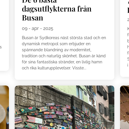
dagsutflykterna från
Busan
09 - apr - 2025
f
Busan är Sydkoreas näst största stad och en
b
dynamisk metropol som erbjuder en
s
spännande blandning av modernitet,
a
f
tradition och naturlig skönhet. Busan är känd
för sina fantastiska stränder, en livlig hamn
i
och rika kulturupplevelser. Visste...