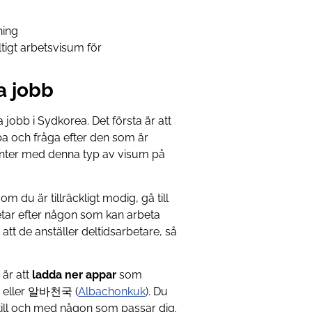
ning
tigt arbetsvisum för
a jobb
ta jobb i Sydkorea. Det första är att
bba och fråga efter den som är
denter med denna typ av visum på
om du är tillräckligt modig, gå till
etar efter någon som kan arbeta
 att de anställer deltidsarbetare, så
 är att
ladda ner appar
som
) eller 알바천국 (
Albachonkuk
). Du
till och med någon som passar dig.