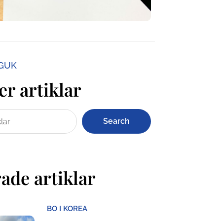
NGUK
er artiklar
Search
ade artiklar
BO I KOREA