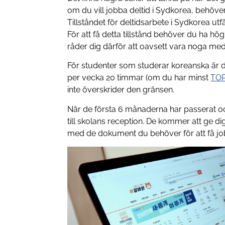
om du vill jobba deltid i Sydkorea, behöve
Tillståndet för deltidsarbete i Sydkorea utf
För att få detta tillstånd behöver du ha hö
råder dig därför att oavsett vara noga med a
För studenter som studerar koreanska är 
per vecka 20 timmar (om du har minst
TOP
inte överskrider den gränsen.
När de första 6 månaderna har passerat och
till skolans reception. De kommer att ge di
med de dokument du behöver för att få jo