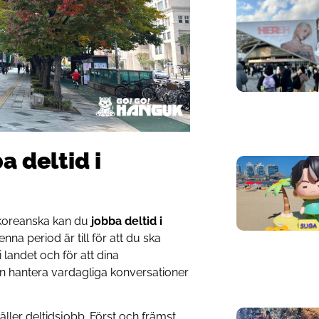
a deltid i
koreanska kan du
jobba deltid i
Denna period är till för att du ska
i landet och för att dina
an hantera vardagliga konversationer
äller deltidsjobb. Först och främst,