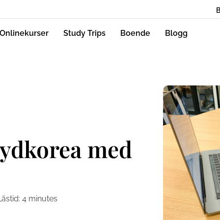
Onlinekurser
Study Trips
Boende
Blogg
 Sydkorea med
Lästid:
4
minutes