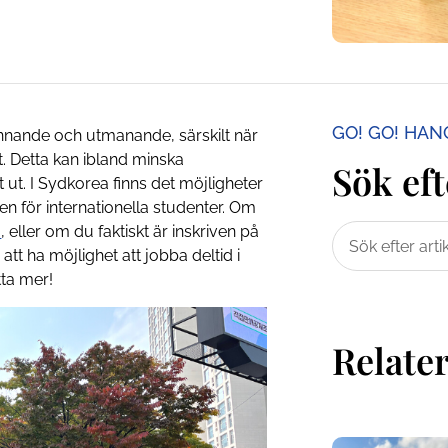
GO! GO! HA
ännande och utmanande, särskilt när
. Detta kan ibland minska
Sök eft
t ut. I Sydkorea finns det möjligheter
 för internationella studenter. Om
m
, eller om du faktiskt är inskriven på
t ha möjlighet att jobba deltid i
tta mer!
Relater