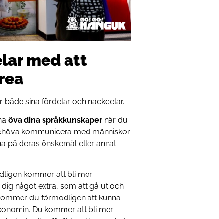
lar med att
orea
r både sina fördelar och nackdelar.
nna
öva dina språkkunskaper
när du
t behöva kommunicera med människor
na på deras önskemål eller annat
odligen kommer att bli mer
dig något extra, som att gå ut och
, kommer du förmodligen att kunna
 ekonomin. Du kommer att bli mer