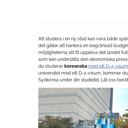
Att studera i en ny stad kan vara både sp
det gäller att hantera en begränsad budget
möjligheterna att få uppleva det landet full
som kan underlätta den ekonomiska pressen
du studerar
koreanska
med ett D-4-visu
universitet med ett D-2-visum, kommer du at
Sydkorea under din studietid. Låt oss berä