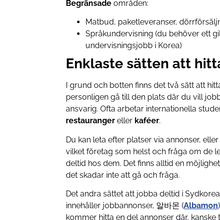
Begränsade
områden:
Matbud, paketleveranser, dörrförsälj
Språkundervisning (du behöver ett gil
undervisningsjobb i Korea)
Enklaste sätten att hitt
I grund och botten finns det två sätt att hit
personligen gå till den plats där du vill jo
ansvarig. Ofta arbetar internationella stu
restauranger
eller
kaféer
.
Du kan leta efter platser via annonser, eller 
vilket företag som helst och fråga om de l
deltid hos dem. Det finns alltid en möjlighet
det skadar inte att gå och fråga.
Det andra sättet att jobba deltid i Sydkorea
innehåller jobbannonser, 알바몬 (
Albamon
kommer hitta en del annonser där, kanske 