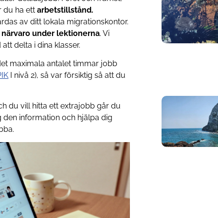
r du ha ett
arbetstillstånd.
ärdas av ditt lokala migrationskontor.
g
närvaro under lektionerna
. Vi
tt delta i dina klasser.
det maximala antalet timmar jobb
IK
I nivå 2), så var försiktig så att du
 du vill hitta ett extrajobb går du
g den information och hjälpa dig
bba.