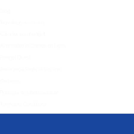
Blog
Travaillez avec nous
Calculer son budget
Apprendre le Coréen en Ligne
Hangul Quest
Assurance Santé et Voyage
Carrières
Politique de Confidentialité
Termes et Conditions