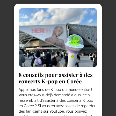
R
c
8 conseils pour assister à des
Vo
concerts K-pop en Corée
ma
vi
est
Appel aux fans de K-pop du monde entier !
ou
Vous êtes-vous déjà demandé à quoi cela
de
ressemblait d’assister à des concerts K-pop
et
en Corée ? Si vous en avez assez de regarder
vi
des fan-cams sur YouTube, vous pouvez
qu