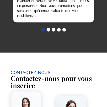
maintenant rencontrer vos idoles bien-aimées
Cor
en personne ! Nous vous promettons que ce
sera une expérience exaltante que vous
n’oublierez...
CONTACTEZ-NOUS
Contactez-nous pour vous
inscrire