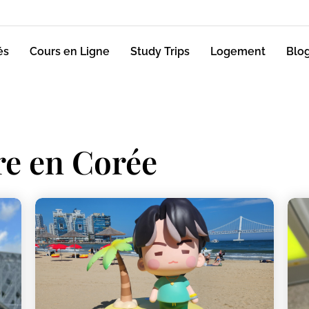
és
Cours en Ligne
Study Trips
Logement
Blo
re en Corée