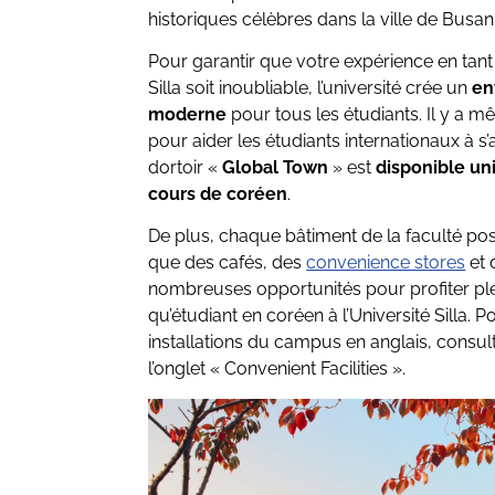
historiques célèbres dans la ville de Busan
Pour garantir que votre expérience en tant 
Silla soit inoubliable, l’université crée un
en
moderne
pour tous les étudiants. Il y a 
pour aider les étudiants internationaux à s’
dortoir «
Global Town
» est
disponible un
cours de coréen
.
De plus, chaque bâtiment de la faculté pos
que des cafés, des
convenience stores
et 
nombreuses opportunités pour profiter ple
qu’étudiant en coréen à l’Université Silla. 
installations du campus en anglais, consul
l’onglet « Convenient Facilities ».