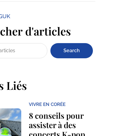
NGUK
her d'articles
Search
s Liés
VIVRE EN CORÉE
8 conseils pour
assister à des
concerts K-pop