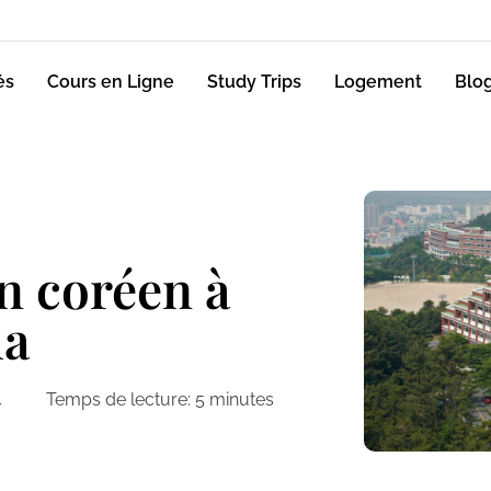
és
Cours en Ligne
Study Trips
Logement
Blo
en coréen à
la
4
Temps de lecture:
5
minutes