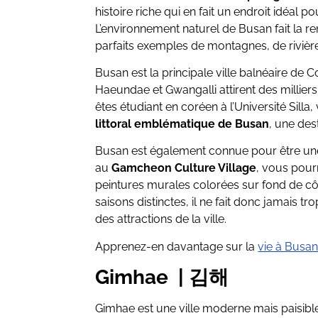
histoire riche qui en fait un endroit idéal po
L’environnement naturel de Busan fait la re
parfaits exemples de montagnes, de rivière
Busan est la principale ville balnéaire de 
Haeundae et Gwangalli attirent des millier
êtes étudiant en coréen à l’Université Sil
littoral emblématique de Busan
, une des
Busan est également connue pour être une v
au
Gamcheon Culture Village
, vous pour
peintures murales colorées sur fond de côt
saisons distinctes, il ne fait donc jamais tr
des attractions de la ville.
Apprenez-en davantage sur la
vie à Busa
Gimhae | 김해
Gimhae est une ville moderne mais paisible 