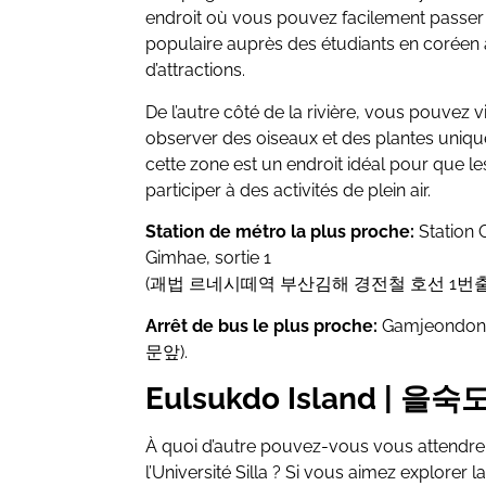
endroit où vous pouvez facilement passer u
populaire auprès des étudiants en coréen à 
d’attractions.
De l’autre côté de la rivière, vous pouvez vi
observer des oiseaux et des plantes unique
cette zone est un endroit idéal pour que le
participer à des activités de plein air.
Station de métro la plus proche:
Station
Gimhae, sortie 1
(괘법 르네시떼역 부산김해 경전철 호선 1번출
Arrêt de bus le plus proche:
Gamjeondon
문앞).
Eulsukdo Island | 을숙
À quoi d’autre pouvez-vous vous attendre 
l’Université Silla ? Si vous aimez explorer 