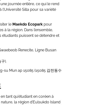
ne journée entière, ce qui le rend
l’Université Silla pour sa variété
siter le
Maekdo Ecopark
pour
s à la région. Dans l’ensemble,
s étudiants puissent se détendre et
 Gwaebeob Renecite, Ligne Busan
구).
g-su Mun ap 15085 (15085 감전동수
도
en tant qu’étudiant en coréen à
la nature, la région d’Eulsukdo Island