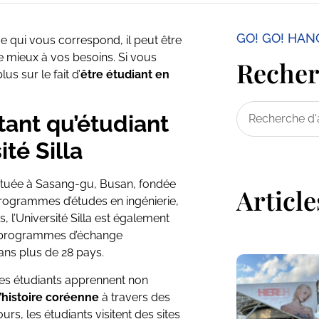
GO! GO! HA
e qui vous correspond, il peut être
le mieux à vos besoins. Si vous
Recherc
s sur le fait d’
être étudiant en
tant qu’étudiant
ité Silla
e située à Sasang-gu, Busan, fondée
Article
programmes d’études en ingénierie,
l’Université Silla est également
s programmes d’échange
dans plus de 28 pays.
les étudiants apprennent non
l’histoire coréenne
à travers des
rs, les étudiants visitent des sites