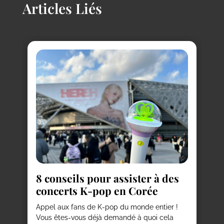
Articles Liés
R
c
8 conseils pour assister à des
Vo
concerts K-pop en Corée
ma
vi
est
Appel aux fans de K-pop du monde entier !
ou
Vous êtes-vous déjà demandé à quoi cela
de