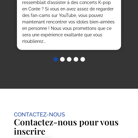
ressemblait d’assister à des concerts K-pop
et
en Corée ? Si vous en avez assez de regarder
vi
des fan-cams sur YouTube, vous pouvez
qu
maintenant rencontrer vos idoles bien-aimées
Cor
en personne ! Nous vous promettons que ce
sera une expérience exaltante que vous
n’oublierez...
CONTACTEZ-NOUS
Contactez-nous pour vous
inscrire