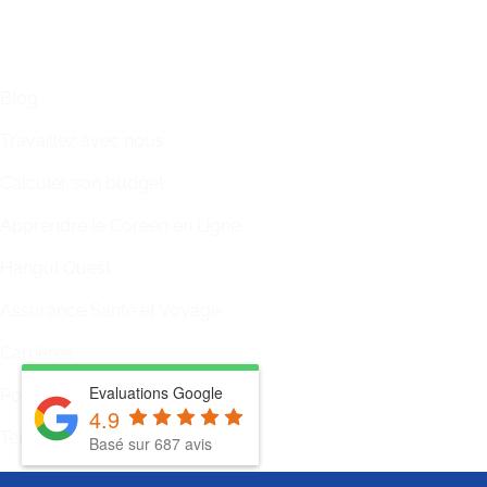
LIENS
Blog
Travaillez avec nous
Calculer son budget
Apprendre le Coréen en Ligne
Hangul Quest
Assurance Santé et Voyage
Carrières
Evaluations Google
Politique de Confidentialité
4.9
Termes et Conditions
Basé sur 687 avis