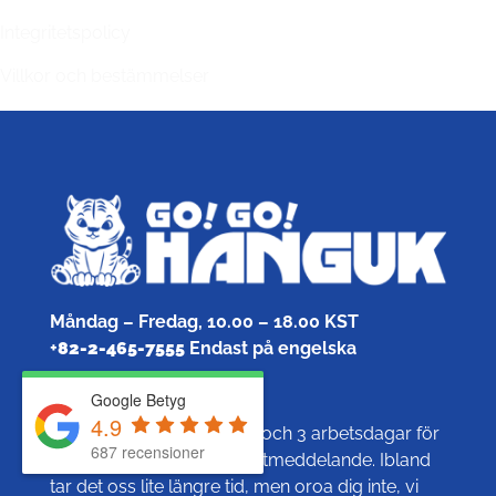
Integritetspolicy
Villkor och bestämmelser
Måndag – Fredag, 10.00 – 18.00 KST
+
82-2-465-7555
Endast på engelska
info@gogohanguk.com
Google Betyg
4.9
Vanligtvis tar det mellan 1 och 3 arbetsdagar för
687 recensioner
oss att svara på ditt e-postmeddelande. Ibland
tar det oss lite längre tid, men oroa dig inte, vi