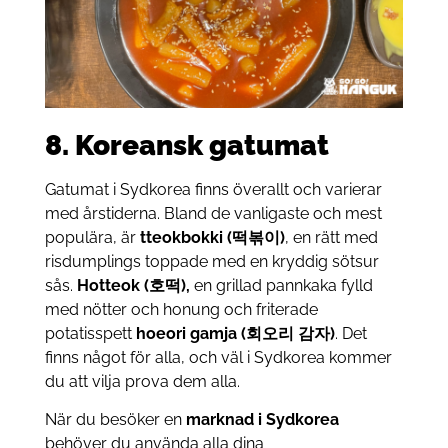
8. Koreansk gatumat
Gatumat i Sydkorea finns överallt och varierar
med årstiderna. Bland de vanligaste och mest
populära, är
tteokbokki (떡볶이)
, en rätt med
risdumplings toppade med en kryddig sötsur
sås.
Hotteok (호떡),
en grillad pannkaka fylld
med nötter och honung och friterade
potatisspett
hoeori gamja (회오리 감자)
. Det
finns något för alla, och väl i Sydkorea kommer
du att vilja prova dem alla.
När du besöker en
marknad i Sydkorea
behöver du använda alla dina