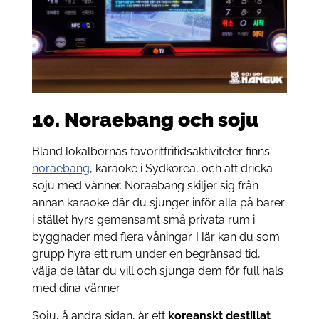
10. Noraebang och soju
Bland lokalbornas favoritfritidsaktiviteter finns
noraebang
, karaoke i Sydkorea, och att dricka
soju med vänner. Noraebang skiljer sig från
annan karaoke där du sjunger inför alla på barer;
i stället hyrs gemensamt små privata rum i
byggnader med flera våningar. Här kan du som
grupp hyra ett rum under en begränsad tid,
välja de låtar du vill och sjunga dem för full hals
med dina vänner.
Soju, å andra sidan, är ett
koreanskt destillat