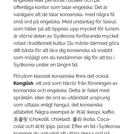
engelska eller personal i butiker och på
offentliga kontor som talar engelska. Det är
vanligare att de talar koreanska, med några få
små ord på engelska. Med undantag för Seoul,
som håller på att öppnas upp mycket för turism,
är större delen av Sydkorea fortfarande mycket
rotad i traditionell kultur. Du måste därmed göra
ditt bästa för att lära dig koreanska så snabbt
som möjligt om du bestämmer dig för att bo i
Sydkorea under en längre tid.
Förutom klassisk koreanska finns det också
Konglish
, ett ord som härrör från föreningen av
koreanska och engelska. Detta är fallet med
språklån, eller de ord av utländskt ursprung
som uttalas enligt hangul, det koreanska
alfabetet. Några exempel är 커피 (keopi, kaffe),
초콜릿 (chokollit, choklad), 콜라 (kolla, Coca-
cola) och 피자 (pija, pizza). Efter en tid i Sydkorea
kommer du naturligt att uttala dessa ord på