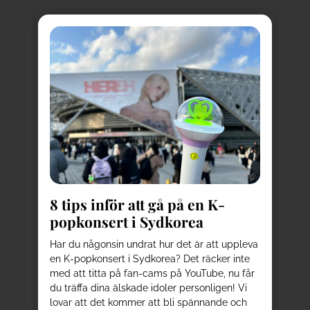
8
kä
8 tips inför att gå på en K-
Pl
popkonsert i Sydkorea
av
be
d
Har du någonsin undrat hur det är att uppleva
el
en K-popkonsert i Sydkorea? Det räcker inte
ku
sta
med att titta på fan-cams på YouTube, nu får
oc
r
du träffa dina älskade idoler personligen! Vi
be
n
lovar att det kommer att bli spännande och
nå