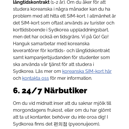
långtidskontrakt
(1-2 år). Om du åker för att
studera koreanska i några månader kan du ha
problem med att hitta ett SIM-kort. I allmänhet är
det SIM-kort som oftast används av turister och
korttidsboende i Sydkorea uppladdningsbart,
men det har också en tidsgräns. Vi på Go! Go!
Hanguk samarbetar med koreanska
leverantörer för korttids- och långtidskontrakt
samt kampanjerbjudanden för studenter som
ska använda vår tjänst för att studera i
Sydkorea. Läs mer om
koreanska SIM-kort här
och
kontakta oss
för mer information.
6. 24/7 Närbutiker
Om du vid midnatt inser att du saknar mjölk till
morgondagens frukost, eller om du har glömt
att ta ut kontanter, behöver du inte oroa dig! I
Sydkorea finns det 편의점 (pyeonuijeom),