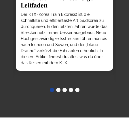
Leitfaden
K
T
e
Der KTX (Korea Train Express) ist die
E
d
schnellste und effizienteste Art, Südkorea zu
durchqueren. In den letzten Jahren wurde das
Au
h
Streckennetz immer besser ausgebaut: Neue
We
Hochgeschwindigkeitsstrecken führen nun bis
K-
nach Incheon und Suwon, und der „blaue
da
ßt,
Drache“ verkürzt die Fahrzeiten erheblich. In
kö
t
diesem Artikel findest du alles, was du über
tr
ob
das Reisen mit dem KTX...
au
ve