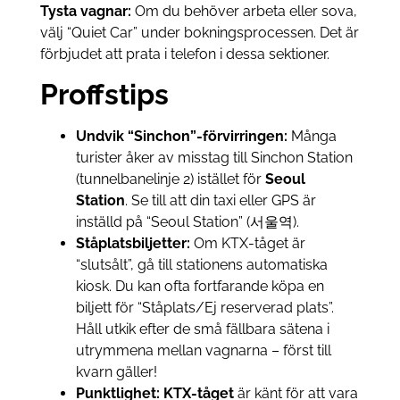
Tysta vagnar:
Om du behöver arbeta eller sova,
välj “Quiet Car” under bokningsprocessen. Det är
förbjudet att prata i telefon i dessa sektioner.
Proffstips
Undvik “Sinchon”-förvirringen:
Många
turister åker av misstag till Sinchon Station
(tunnelbanelinje 2) istället för
Seoul
Station
. Se till att din taxi eller GPS är
inställd på “Seoul Station” (서울역).
Ståplatsbiljetter:
Om KTX-tåget är
“slutsålt”, gå till stationens automatiska
kiosk. Du kan ofta fortfarande köpa en
biljett för “Ståplats/Ej reserverad plats”.
Håll utkik efter de små fällbara sätena i
utrymmena mellan vagnarna – först till
kvarn gäller!
Punktlighet:
KTX-tåget
är känt för att vara