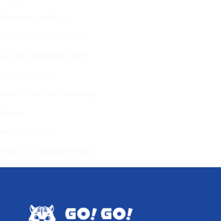
Samverka med oss
Cost of Living Calculator
Lär dig koreanska online
Hangul Quest
Hälso- och reseförsäkring
Karriär
Integritetspolicy
Villkor och bestämmelser