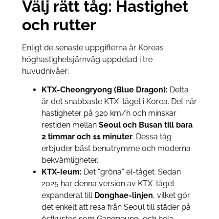
Välj rätt tåg: Hastighet
och rutter
Enligt de senaste uppgifterna är Koreas
höghastighetsjärnväg uppdelad i tre
huvudnivåer:
KTX-Cheongryong (Blue Dragon):
Detta
är det snabbaste KTX-tåget i Korea. Det når
hastigheter på 320 km/h och minskar
restiden mellan
Seoul och Busan till bara
2 timmar och 11 minuter
. Dessa tåg
erbjuder bäst benutrymme och moderna
bekvämligheter.
KTX-Ieum:
Det “gröna” el-tåget. Sedan
2025 har denna version av KTX-tåget
expanderat till
Donghae-linjen
, vilket gör
det enkelt att resa från Seoul till städer på
östkusten som Gangneung, och hela