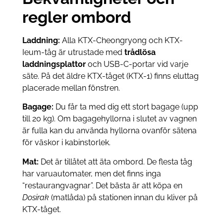
regler ombord
Laddning:
Alla KTX-Cheongryong och KTX-
Ieum-tåg är utrustade med
trådlösa
laddningsplattor
och USB-C-portar vid varje
säte. På det äldre KTX-tåget (KTX-1) finns eluttag
placerade mellan fönstren.
Bagage:
Du får ta med dig ett stort bagage (upp
till 20 kg). Om bagagehyllorna i slutet av vagnen
är fulla kan du använda hyllorna ovanför sätena
för väskor i kabinstorlek.
Mat:
Det är tillåtet att äta ombord. De flesta tåg
har varuautomater, men det finns inga
“restaurangvagnar”. Det bästa är att köpa en
Dosirak
(matlåda) på stationen innan du kliver på
KTX-tåget.