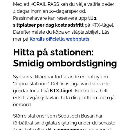
Med ett KORAIL PASS kan du välja valfria 2 eller
4 dagar inom en 10-dagarsperiod.
Passinnehavare kan reservera upp till
2
sittplatser per dag kostnadsfritt
på KTX-tåget.
Därefter måste du köpa en ståplatsbiljett. Läs
mer på
Korails officiella webbplats
.
Hitta på stationen:
Smidig ombordstigning
Sydkorea tillämpar fortfarande en policy om
“öppna stationer”. Det finns inga vändkors eller
grindar för att nå
KTX-tåget
. Kontrollera helt
enkelt avgångstavlan, hitta din plattform och gå
ombord.
Större stationer som Seoul och Busan har
förbättrat sin digitala skyltning under de senaste
åren. Leta efter ditt
vagnnummer
(t.ex. vagn 5)