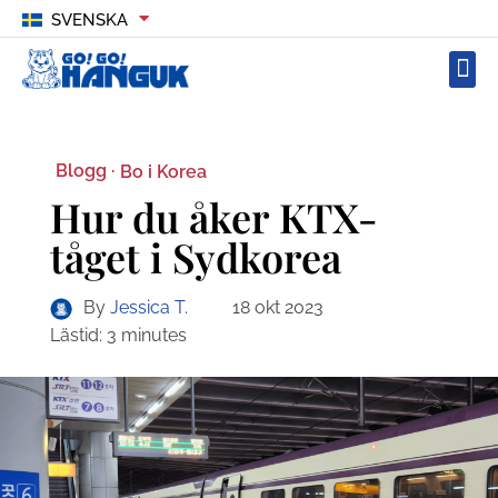
SVENSKA
Blogg ·
Bo i Korea
Hur du åker KTX-
tåget i Sydkorea
By
Jessica T.
18 okt 2023
Lästid:
3
minutes