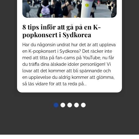
8
kä
8 tips inför att gå på en K-
Pl
popkonsert i Sydkorea
av
be
d
Har du någonsin undrat hur det är att uppleva
el
en K-popkonsert i Sydkorea? Det räcker inte
ku
sta
med att titta på fan-cams på YouTube, nu får
oc
r
du träffa dina älskade idoler personligen! Vi
be
n
lovar att det kommer att bli spännande och
nå
en upplevelse du aldrig kommer att glömma,
tur
så läs vidare för att ta reda på...