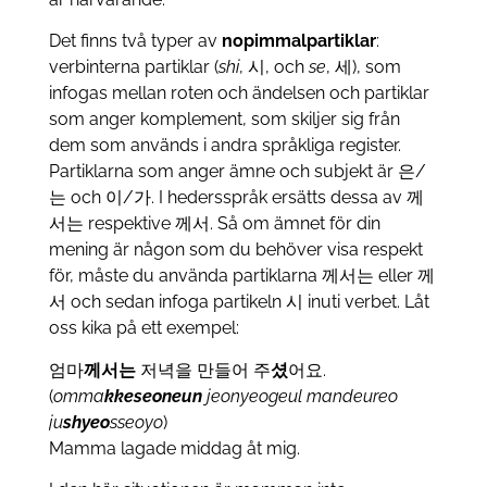
Det finns två typer av
nopimmalpartiklar
:
verbinterna partiklar (
shi
, 시, och
se
, 세), som
infogas mellan roten och ändelsen och partiklar
som anger komplement, som skiljer sig från
dem som används i andra språkliga register.
Partiklarna som anger ämne och subjekt är 은/
는 och 이/가. I hedersspråk ersätts dessa av 께
서는 respektive 께서. Så om ämnet för din
mening är någon som du behöver visa respekt
för, måste du använda partiklarna 께서는 eller 께
서 och sedan infoga partikeln 시 inuti verbet. Låt
oss kika på ett exempel:
엄마
께서는
저녁을 만들어 주
셨
어요.
(
omma
kkeseoneun
jeonyeogeul mandeureo
ju
shyeo
sseoyo
)
Mamma lagade middag åt mig.