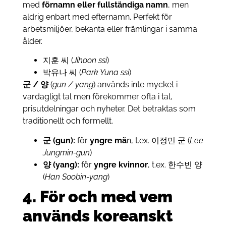
med
förnamn eller fullständiga namn
, men
aldrig enbart med efternamn. Perfekt för
arbetsmiljöer, bekanta eller främlingar i samma
ålder.
지훈 씨 (
Jihoon ssi
)
박유나 씨 (
Park Yuna ssi
)
군 / 양
(
gun / yang
) används inte mycket i
vardagligt tal men förekommer ofta i tal,
prisutdelningar och nyheter. Det betraktas som
traditionellt och formellt.
군 (gun):
för
yngre mä
n, t.ex. 이정민 군 (
Lee
Jungmin-gun
)
양 (yang):
för
yngre kvinnor
, t.ex. 한수빈 양
(
Han Soobin-yang
)
4. För och med vem
används koreanskt