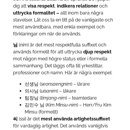
dig att
visa respekt
,
indikera relationer
och
uttrycka formalitet –
allt inom bara några
stavelser. Låt oss ta en titt på de vanligaste och
mest användbara, med enkla exempel och
förklaringar om när de används.
님
(
nim
) är det mest respektfulla suffixet och
används formellt för att uttrycka
djup respekt
mot någon med högre status eller i formella
sammanhang. Det läggs ofta till yrkestitlar,
professioner och namn. Här är några exempel:
선생님 (
seonsaengnim
) – lärare
의사님 (
uisanim
) – läkare
팀장님 (
timjang-nim
) – teamledare
김민수 님 (
Kim Minsu-nim
) – Herr/Fru Kim
Minsu (formellt)
씨
(
ssi
) är det
mest använda artighetssuffixet
för vardaglig artighet. Det används vanligtvis