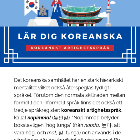
Det koreanska samhället har en stark hierarkiskt
mentalitet vilket också återspeglas tydligt i
språket. Förutom den normala skillnaden mellan
formellt och informellt språk finns det också ett
tredje språkregister:
koreanskt artighetsspråk
,
kallat
nopimmal
(높인말). “Nopimmal” betyder
bokstavligen “hög tunga” (från
nopda
, 높다, att
vara hög, och
mal
, 말, tunga) och används i de