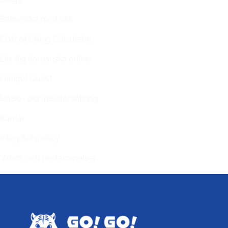
Samverka med oss
Cost of Living Calculator
Lär dig koreanska online
Hangul Quest
Hälso- och reseförsäkring
Karriär
Integritetspolicy
Villkor och bestämmelser