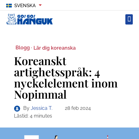
SVENSKA
Blogg ·
Lär dig koreanska
Koreanskt
artighetsspråk: 4
nyckelelement inom
Nopimmal
By
Jessica T.
28 feb 2024
Lästid:
4
minutes