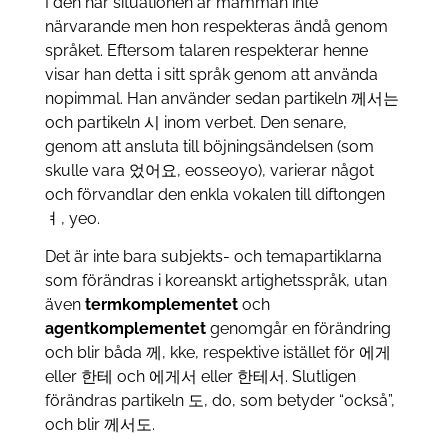
I den här situationen är mamman inte
närvarande men hon respekteras ändå genom
språket. Eftersom talaren respekterar henne
visar han detta i sitt språk genom att använda
nopimmal. Han använder sedan partikeln 께서는
och partikeln 시 inom verbet. Den senare,
genom att ansluta till böjningsändelsen (som
skulle vara 었어요, eosseoyo), varierar något
och förvandlar den enkla vokalen till diftongen
ㅕ, yeo.
Det är inte bara subjekts- och temapartiklarna
som förändras i koreanskt artighetsspråk, utan
även
termkomplementet
och
agentkomplementet
genomgår en förändring
och blir båda 께, kke, respektive istället för 에게
eller 한테 och 에게서 eller 한테서. Slutligen
förändras partikeln 도, do, som betyder “också”,
och blir 께서도.