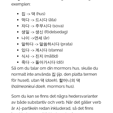
exemplen:
집 -> 댁 (hus)
먹다 -> 드시다 (äta)
자다 -> 주무시다 (sova)
생일 -> 생신 (födelsedag)
나이 ->연세 (år)
말하다 -> 말씀하시다 (prata)
있다 -> 계시다 (stanna)
식사 -> 진지 (måltid)
죽다 -> 돌아가시다 (dö)
Så om du talar om din mormors hus, skulle du
normalt inte använda 집 (
jip
, den platta termen
för huset), utan 댁 (
daek
), 할머니의 댁
(
halmeonieui daek
, mormors hus).
Som du kan se finns det några hedersvarianter
av både substantiv och verb. När det gäller verb
är 시-partikeln redan inkluderad, så det finns