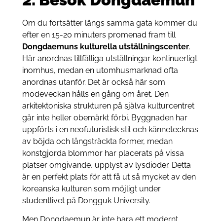
Om du fortsätter längs samma gata kommer du
efter en 15-20 minuters promenad fram till
Dongdaemuns kulturella utställningscenter
.
Här anordnas tillfälliga utställningar kontinuerligt
inomhus, medan en utomhusmarknad ofta
anordnas utanför. Det är också här som
modeveckan hålls en gång om året. Den
arkitektoniska strukturen på själva kulturcentret
går inte heller obemärkt förbi. Byggnaden har
uppförts i en neofuturistisk stil och kännetecknas
av böjda och långsträckta former, medan
konstgjorda blommor har placerats på vissa
platser omgivande, upplyst av lysdioder. Detta
är en perfekt plats för att få ut så mycket av den
koreanska kulturen som möjligt under
studentlivet på Dongguk University.
Men Dongdaemun är inte bara ett modernt