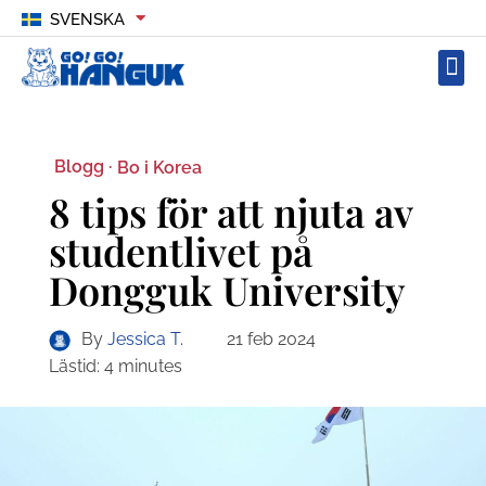
SVENSKA
Blogg ·
Bo i Korea
8 tips för att njuta av
studentlivet på
Dongguk University
By
Jessica T.
21 feb 2024
Lästid:
4
minutes