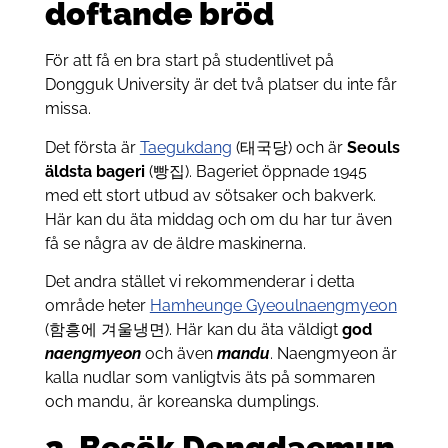
doftande bröd
För att få en bra start på studentlivet på
Dongguk University är det två platser du inte får
missa.
Det första är
Taegukdang
(태국당) och är
Seouls
äldsta bageri
(빵집). Bageriet öppnade 1945
med ett stort utbud av sötsaker och bakverk.
Här kan du äta middag och om du har tur även
få se några av de äldre maskinerna.
Det andra stället vi rekommenderar i detta
område heter
Hamheunge Gyeoulnaengmyeon
(함흥에 겨울냉면). Här kan du äta väldigt
god
naengmyeon
och även
mandu
. Naengmyeon är
kalla nudlar som vanligtvis äts på sommaren
och mandu, är koreanska dumplings.
2. Besök Dongdaemun