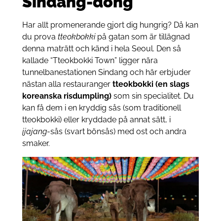
Sindang-dong
Har allt promenerande gjort dig hungrig? Då kan
du prova
tteokbokki
på gatan som är tillägnad
denna maträtt och känd i hela Seoul. Den så
kallade “Tteokbokki Town” ligger nära
tunnelbanestationen Sindang och här erbjuder
nästan alla restauranger
tteokbokki (en slags
koreanska risdumpling)
som sin specialitet. Du
kan få dem i en kryddig sås (som traditionell
tteokbokki) eller kryddade på annat sätt, i
jjajang
-sås (svart bönsås) med ost och andra
smaker.