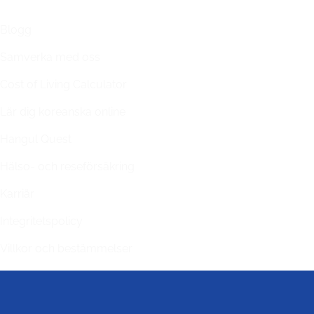
LÄNKAR
Blogg
Samverka med oss
Cost of Living Calculator
Lär dig koreanska online
Hangul Quest
Hälso- och reseförsäkring
Karriär
Integritetspolicy
Villkor och bestämmelser