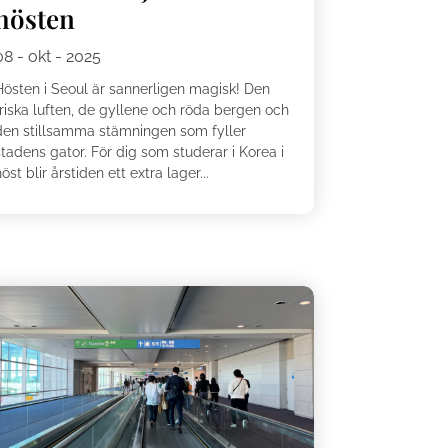
hösten
08 - okt - 2025
Hösten i Seoul är sannerligen magisk! Den
friska luften, de gyllene och röda bergen och
den stillsamma stämningen som fyller
tadens gator. För dig som studerar i Korea i
öst blir årstiden ett extra lager...