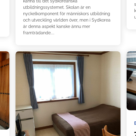
känna till det sydkoreanska
s
utbildningssystemet. Skolan är en
k
nyckelkomponent för människors utbildning
u
och utveckling världen över, men i Sydkorea
är denna aspekt kanske ännu mer
framträdande....