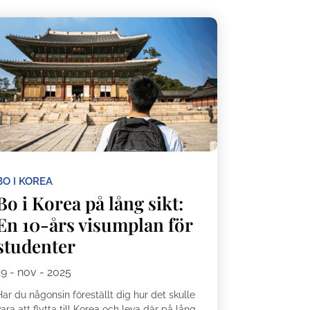
BO I KOREA
Bo i Korea på lång sikt:
En 10-års visumplan för
studenter
19 - nov - 2025
ar du någonsin föreställt dig hur det skulle
ara att flytta till Korea och leva där på lång