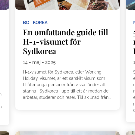
BO I KOREA
En omfattande guide till
H-1-visumet för
Sydkorea
14 - maj - 2025
H-1-visumet för Sydkorea, eller Working
S
Holiday-visumet, är ett särskilt visum som
e
tillåter unga personer från vissa länder att
e
stanna i Sydkorea i upp till ett år medan de
r
h
arbetar, studerar och reser. Till skillnad från...
e
g
a
a