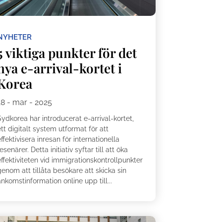
NYHETER
5 viktiga punkter för det
nya e-arrival-kortet i
Korea
18 - mar - 2025
ydkorea har introducerat e-arrival-kortet,
tt digitalt system utformat för att
ffektivisera inresan för internationella
esenärer. Detta initiativ syftar till att öka
ffektiviteten vid immigrationskontrollpunkter
enom att tillåta besökare att skicka sin
nkomstinformation online upp till...