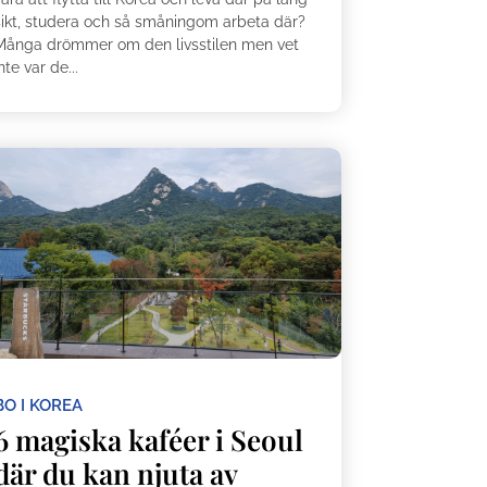
sikt, studera och så småningom arbeta där?
Många drömmer om den livsstilen men vet
nte var de...
BO I KOREA
6 magiska kaféer i Seoul
där du kan njuta av