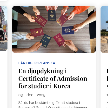
LÄR DIG KOREANSKA
En djupdykning i
Certificate of Admission
för studier i Korea
03 - dec - 2025
Så, du har bestämt dig för att studera i
H
Sydkorea? Grattis! Oavsett om du drömmer
v