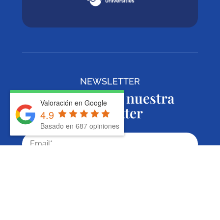
NEWSLETTER
Suscríbete a nuestra
Valoración en Google
newsletter
4.9
Basado en 687 opiniones
Suscríbete