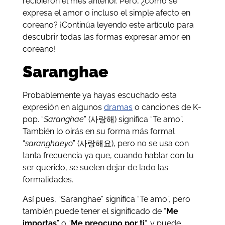
recibieron el mes anterior. Pero, ¿cómo se
expresa el amor o incluso el simple afecto en
coreano? ¡Continúa leyendo este artículo para
descubrir todas las formas expresar amor en
coreano!
Saranghae
Probablemente ya hayas escuchado esta
expresión en algunos
dramas
o canciones de K-
pop. “
Saranghae
” (사랑해) significa “Te amo”.
También lo oirás en su forma más formal
“
saranghaeyo
” (사랑해요), pero no se usa con
tanta frecuencia ya que, cuando hablar con tu
ser querido, se suelen dejar de lado las
formalidades.
Así pues, “Saranghae” significa “Te amo”, pero
también puede tener el significado de “
Me
importas
” o “
Me preocupo por ti
“, y puede