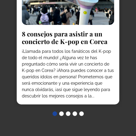
8
do
C
8 consejos para asistir a un
¿P
concierto de K-pop en Corea
he
la
our
¡Llamada para todos los fanáticos del K-pop
ex
de todo el mundo! ¿Alguna vez te has
co
preguntado cómo sería vivir un concierto de
co
K-pop en Corea? ¡Ahora puedes conocer a tus
qu
,
queridos ídolos en persona! Prometemos que
co
os
será emocionante y una experiencia que
de.
nunca olvidarás, ¡así que sigue leyendo para
descubrir los mejores consejos a la...