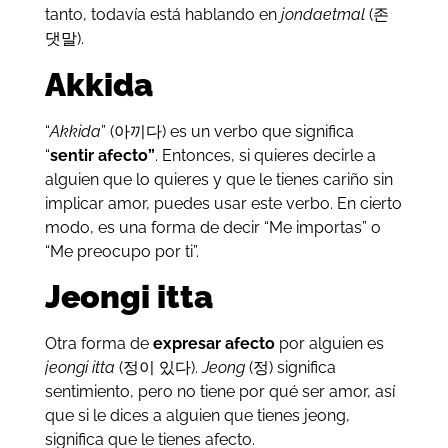
tanto, todavía está hablando en
jondaetmal
(존
댓말).
Akkida
“
Akkida
” (아끼다) es un verbo que significa
“
sentir afecto”
. Entonces, si quieres decirle a
alguien que lo quieres y que le tienes cariño sin
implicar amor, puedes usar este verbo. En cierto
modo, es una forma de decir “Me importas” o
“Me preocupo por ti”.
Jeongi itta
Otra forma de
expresar afecto
por alguien es
jeongi itta
(정이 있다).
Jeong
(정) significa
sentimiento, pero no tiene por qué ser amor, así
que si le dices a alguien que tienes jeong,
significa que le tienes afecto.