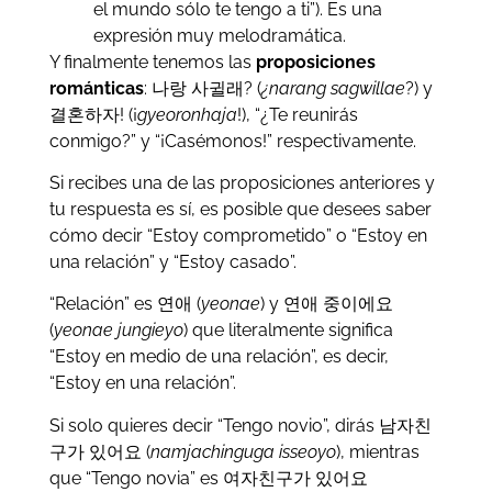
el mundo sólo te tengo a ti”). Es una
expresión muy melodramática.
Y finalmente tenemos las
proposiciones
románticas
: 나랑 사귈래? (
¿narang sagwillae
?) y
결혼하자! (¡
gyeoronhaja
!), “¿Te reunirás
conmigo?” y “¡Casémonos!” respectivamente.
Si recibes una de las proposiciones anteriores y
tu respuesta es sí, es posible que desees saber
cómo decir “Estoy comprometido” o “Estoy en
una relación” y “Estoy casado”.
“Relación” es 연애 (
yeonae
) y 연애 중이에요
(
yeonae jungieyo
) que literalmente significa
“Estoy en medio de una relación”, es decir,
“Estoy en una relación”.
Si solo quieres decir “Tengo novio”, dirás 남자친
구가 있어요 (
namjachinguga isseoyo
), mientras
que “Tengo novia” es 여자친구가 있어요