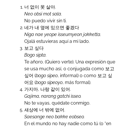
너 없이 못 살아.
Neo obsi mot sala.
No puedo vivir sin ti.
네가 내 옆에 있으면 좋겠다
Niga nae yeope isseumyeon jokketta.
Ojalá estuvieras aquí a mi lado.
보고 싶다
Bogo sipta.
Te añoro. (Quiero verte). Una expresión que
se usa mucho así, o conjugada como 보고
싶어 (
bogo sipeo
, informal) o como 보고 싶
어요 (
bogo sipeoyo
, más formal).
가지마, 나랑 같이 있어.
Gajima, narang gatchi isseo.
No te vayas, quédate conmigo.
새상에 너 밖에 없어.
Saesange neo bakke eobseo.
En el mundo no hay nadie como tú (o “en