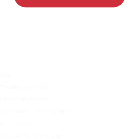
LIENS
Blog
Travaillez avec nous
Calculer son budget
Apprendre le Coréen en Ligne
Hangul Quest
Assurance Santé et Voyage