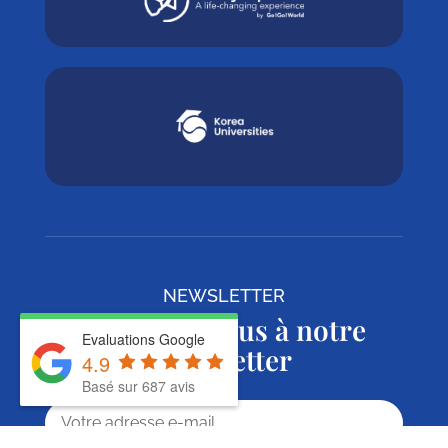
NEWSLETTER
Abonnez-vous à notre
Evaluations Google
Newsletter
4.9
Basé sur 687 avis