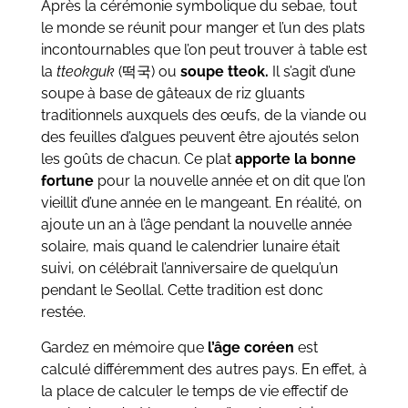
Après la cérémonie symbolique du sebae, tout
le monde se réunit pour manger et l’un des plats
incontournables que l’on peut trouver à table est
la
tteokguk
(
떡국
) ou
soupe tteok.
Il s’agit d’une
soupe à base de gâteaux de riz gluants
traditionnels auxquels des œufs, de la viande ou
des feuilles d’algues peuvent être ajoutés selon
les goûts de chacun. Ce plat
apporte la bonne
fortune
pour la nouvelle année et on dit que l’on
vieillit d’une année en le mangeant. En réalité, on
ajoute un an à l’âge pendant la nouvelle année
solaire, mais quand le calendrier lunaire était
suivi, on célébrait l’anniversaire de quelqu’un
pendant le Seollal. Cette tradition est donc
restée.
Gardez en mémoire que
l’âge coréen
est
calculé différemment des autres pays. En effet, à
la place de calculer le temps de vie effectif de