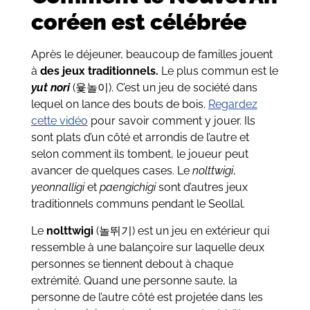
coréen est célébrée
Après le déjeuner, beaucoup de familles jouent
à
des jeux traditionnels.
Le plus commun est le
yut nori
(
윷놀이
). C’est un jeu de société dans
lequel on lance des bouts de bois.
Regardez
cette vidéo
pour savoir comment y jouer. Ils
sont plats d’un côté et arrondis de l’autre et
selon comment ils tombent, le joueur peut
avancer de quelques cases. Le
nolttwigi
,
yeonnalligi
et
paengichigi
sont d’autres jeux
traditionnels communs pendant le Seollal.
Le
nolttwigi
(
놀뛰기
) est un jeu en extérieur qui
ressemble à une balançoire sur laquelle deux
personnes se tiennent debout à chaque
extrémité. Quand une personne saute, la
personne de l’autre côté est projetée dans les