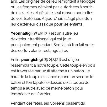
airs. Les origines de ce jeu remontent à l’époque
où les femmes n’étaient pas autorisées à sortir
de chez elles et c’était le seul moyen pour elles
de voir l’extérieur. Aujourd’hui, il s’agit plus d’un
jeu d’extérieur classique pour les enfants.
Yeonnalligi
(
연날리기
) est un autre jeu
d’extérieur traditionnel qui est joué
principalement pendant Seollal où l’on fait voler
des cerfs-volants rectangulaires.
Enfin,
paengichigi
(
팽이치기
) est un jeu
ressemblant à notre toupie. Cette toupie en bois
est traversée par un fil attaché à un bâton. Le
haut de la toupie est lancé quand on secoue le
bâton et l’on tapote le dessus de la toupie de
temps à autre avec ce même bâton pour
l’empêcher de s’arrêter.
Pendant ces fêtes, les Coréens passent du