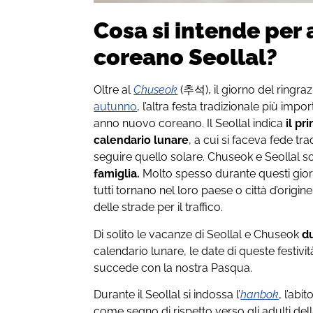
Cosa si intende per
coreano Seollal?
Oltre al
Chuseok
(추석), il giorno del ringr
autunno
, l’altra festa tradizionale più impor
anno nuovo coreano. Il Seollal indica
il pr
calendario lunare
, a cui si faceva fede tr
seguire quello solare. Chuseok e Seollal s
famiglia.
Molto spesso durante questi giorni
tutti tornano nel loro paese o città d’orig
delle strade per il traffico.
Di solito le vacanze di Seollal e Chuseok
du
calendario lunare, le date di queste festiv
succede con la nostra Pasqua.
Durante il Seollal si indossa l’
hanbok
, l’abi
come segno di rispetto verso gli adulti dell