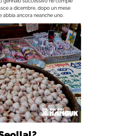
mo gennaio successivo ne compie
asce a dicembre, dopo un mese
ne abbia ancora neanche uno.
 Seollal?