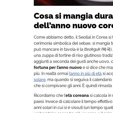
Cosa si mangia dura
dell’anno nuovo co
Come abbiamo detto, il Seollal in Corea si 
cerimonia simbolica del sebae, si mangia tu
può mancare in tavola è la
tteokguk
(떡국), 
una zuppa di tortine di riso glutinoso tradi
aggiunti a seconda dei gusti anche uovo, 
fortuna per l’anno nuovo
e si dice che ma
più. In realtà ormai
l’anno in più di età
si acq
solare
, ma quando si seguiva il calendario 
che si compivano gli anni. È quindi rimasta
Ricordiamo che l’
età coreana
si calcola in 
paesi. Invece di calcolare il tempo effettivo 
anni solari in cui si è vissuti (un tempo que