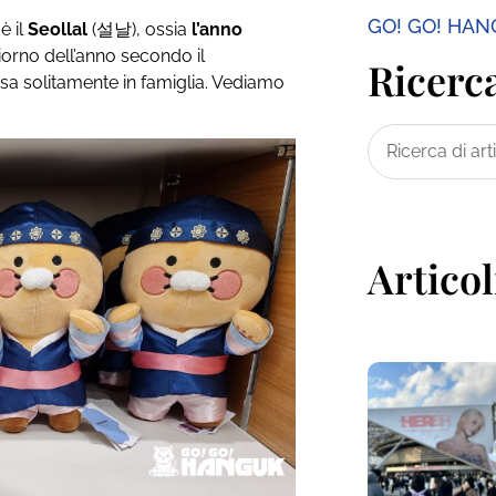
GO! GO! HA
è il
Seollal
(설날), ossia
l’anno
 giorno dell’anno secondo il
Ricerca
ssa solitamente in famiglia. Vediamo
Articol