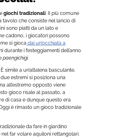
ai
giochi tradizionali
. Il più comune
 tavolo che consiste nel lancio di
ni sono piatti da un lato e
ome cadono, i giocatori possono
ome si gioca
dai un’occhiata a
uni durante i festeggiamenti dell’anno
e
paengichigi
.
 simile a un’altalena basculante,
i due estremi si posiziona una
na all’estremo opposto viene
uesto gioco risale al passato, a
re di casa e dunque questo era
Oggi è rimasto un gioco tradizionale
dizionale da fare in giardino
nel far volare aquiloni rettangolari.