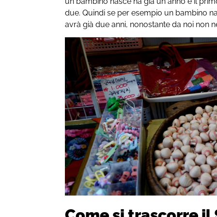
un bambino nasce ha già un anno e il pri
due. Quindi se per esempio un bambino n
avrà già due anni, nonostante da noi non 
Come si trascorre il