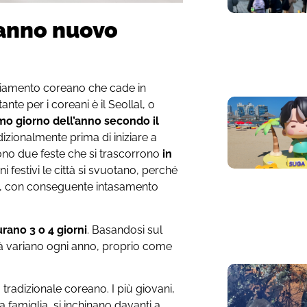
 anno nuovo
aziamento coreano che cade in
tante per i coreani è il Seollal, o
imo giorno dell’anno
secondo il
adizionalmente prima di iniziare a
ono due feste che si trascorrono
in
 festivi le città si svuotano, perché
ine, con conseguente intasamento
rano 3 o 4 giorni
. Basandosi sul
ità variano ogni anno, proprio come
to tradizionale coreano. I più giovani,
a famiglia, si inchinano davanti a