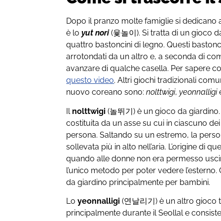
Dopo il pranzo molte famiglie si dedicano 
è lo
yut nori
(윷놀이). Si tratta di un gioco da
quattro bastoncini di legno. Questi bastonci
arrotondati da un altro e, a seconda di c
avanzare di qualche casella. Per sapere c
questo video
. Altri giochi tradizionali com
nuovo coreano sono:
nolttwigi
,
yeonnalligi
Il
nolttwigi
(놀뛰기) è un gioco da giardino. È
costituita da un asse su cui in ciascuno de
persona. Saltando su un estremo, la perso
sollevata più in alto nell’aria. L’origine di q
quando alle donne non era permesso usci
l’unico metodo per poter vedere l’esterno. 
da giardino principalmente per bambini.
Lo
yeonnalligi
(연날리기) è un altro gioco tra
principalmente durante il Seollal e consiste 