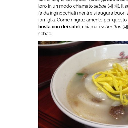
loro in un modo chiamato
sebae
(세배). Il 
fa da inginocchiati mentre si augura buon 
famiglia. Come ringraziamento per questo 
busta con dei soldi
, chiamati
sebaetton
(세뱃
sebae.