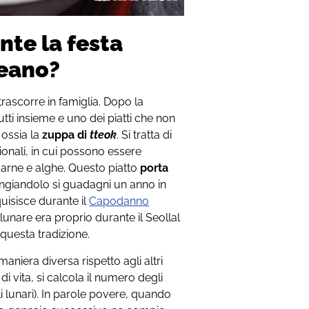
nte la festa
reano?
trascorre in famiglia. Dopo la
tti insieme e uno dei piatti che non
ossia la
zuppa di
tteok
. Si tratta di
zionali, in cui possono essere
carne e alghe. Questo piatto
porta
ngiandolo si guadagni un anno in
uisisce durante il
Capodanno
lunare era proprio durante il Seollal
 questa tradizione.
maniera diversa rispetto agli altri
di vita, si calcola il numero degli
lli lunari). In parole povere, quando