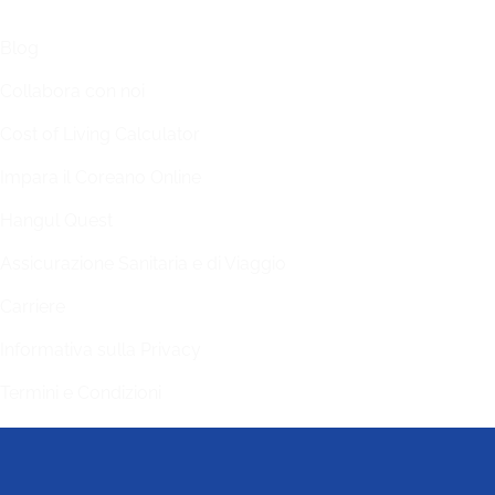
LINKS
Blog
Collabora con noi
Cost of Living Calculator
Impara il Coreano Online
Hangul Quest
Assicurazione Sanitaria e di Viaggio
Carriere
Informativa sulla Privacy
Termini e Condizioni