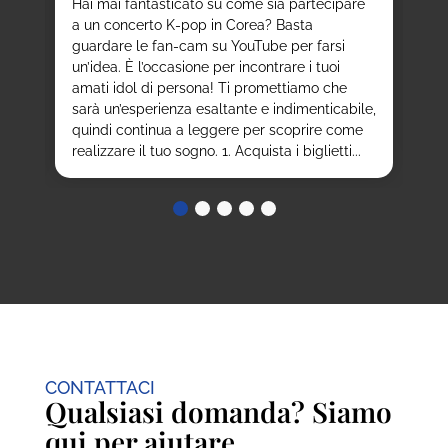
Hai mai fantasticato su come sia partecipare
st
ni
a un concerto K-pop in Corea? Basta
a 
ie
guardare le fan-cam su YouTube per farsi
co
un’idea. È l’occasione per incontrare i tuoi
us
amati idol di persona! Ti promettiamo che
vi
sarà un’esperienza esaltante e indimenticabile,
del
nno
quindi continua a leggere per scoprire come
realizzare il tuo sogno. 1. Acquista i biglietti...
CONTATTACI
Qualsiasi domanda? Siamo
qui per aiutare