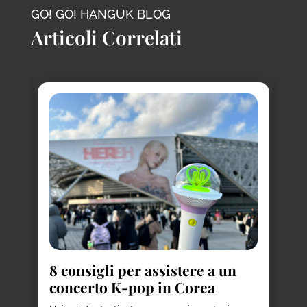
GO! GO! HANGUK BLOG
Articoli Correlati
a
8
i
to
d
8 consigli per assistere a un
concerto K-pop in Corea
Ha
de
per