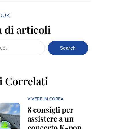
NGUK
 di articoli
Search
i Correlati
VIVERE IN COREA
8 consigli per
assistere a un
concerto K-pop