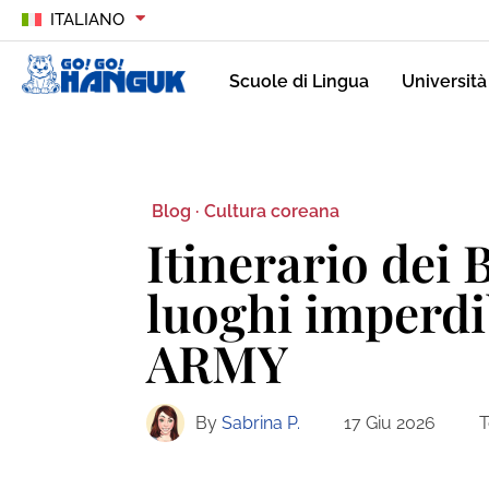
ITALIANO
Scuole di Lingua
Università
Blog ·
Cultura coreana
Itinerario dei 
luoghi imperdi
ARMY
By
Sabrina P.
17 Giu 2026
T