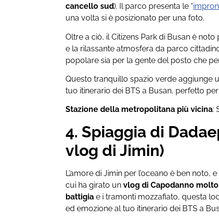
cancello sud
). Il parco presenta le “
impron
una volta si è posizionato per una foto.
Oltre a ciò, il Citizens Park di Busan è noto 
e la rilassante atmosfera da parco cittadi
popolare sia per la gente del posto che per i
Questo tranquillo spazio verde aggiunge u
tuo itinerario dei BTS a Busan, perfetto pe
Stazione della metropolitana più vicina
:
4. Spiaggia di Dadae
vlog di Jimin)
L’amore di Jimin per l’oceano è ben noto, e 
cui ha girato un
vlog di Capodanno molto
battigia
e i tramonti mozzafiato, questa l
ed emozione al tuo itinerario dei BTS a Bu