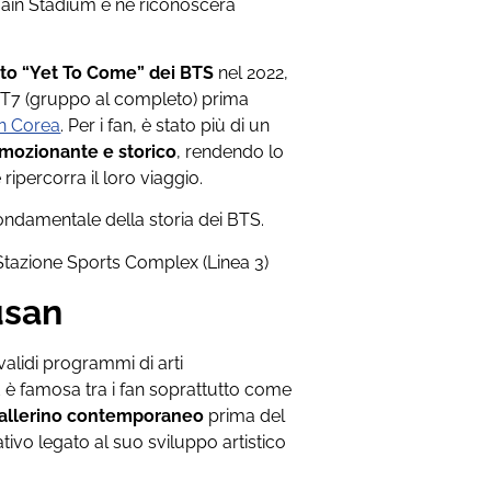
Main Stadium e ne riconoscerà
to “Yet To Come” dei BTS
nel 2022,
OT7 (gruppo al completo) prima
in Corea
. Per i fan, è stato più di un
ozionante e storico
, rendendo lo
ripercorra il loro viaggio.
ndamentale della storia dei BTS.
 Stazione Sports Complex (Linea 3)
usan
validi programmi di arti
d è famosa tra i fan soprattutto come
ballerino contemporaneo
prima del
ivo legato al suo sviluppo artistico