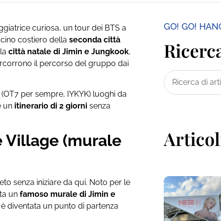
GO! GO! HA
ggiatrice curiosa, un tour dei BTS a
scino costiero della
seconda città
Ricerca
 la
città natale di Jimin e Jungkook
,
percorrono il percorso del gruppo dai
 (OT7 per sempre, IYKYK) luoghi da
re un
itinerario di 2 giorni
senza
Articol
 Village (murale
to senza iniziare da qui. Noto per le
ita un
famoso murale di Jimin e
te è diventata un punto di partenza