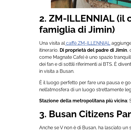
2. ZM-ILLENNIAL (il c
famiglia di Jimin)
Una visita al
caffè ZM-ILLENNIAL
aggiunge
itinerario.
Di proprietà del padre di Jimin
,
come Magnate Cafe) è uno spazio tranquill
dei fan e di sottili riferimenti ai BTS. È dive
in visita a Busan.
È il luogo perfetto per fare una pausa e g
nell’atmosfera di un luogo strettamente lega
Stazione della metropolitana più vicina
:
3. Busan Citizens Par
Anche se V non è di Busan, ha lasciato un 