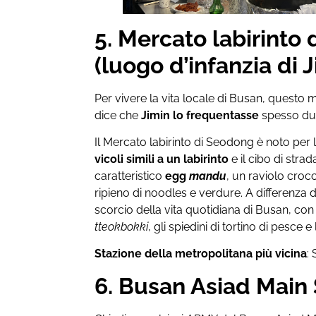
5. Mercato labirinto
(luogo d’infanzia di 
Per vivere la vita locale di Busan, questo m
dice che
Jimin lo frequentasse
spesso dura
Il Mercato labirinto di Seodong è noto per 
vicoli simili a un labirinto
e il cibo di strad
caratteristico
egg
mandu
, un raviolo croc
ripieno di noodles e verdure. A differenza de
scorcio della vita quotidiana di Busan, co
tteokbokki
, gli spiedini di tortino di pesce e l
Stazione della metropolitana più vicina
:
6. Busan Asiad Main