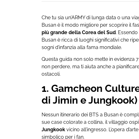
Che tu sia un’ARMY di lunga data o una via
Busan è il modo migliore per scoprire il fa
più grande della Corea del Sud
. Essendo
Busan è ricca di luoghi significativi che ri
sogni d’infanzia alla fama mondiale.
Questa guida non solo mette in evidenza 7
non perdere, ma ti aiuta anche a pianifica
ostacoli.
1. Gamcheon Culture
di Jimin e Jungkook)
Nessun itinerario dei BTS a Busan è comple
sue case colorate a collina, il villaggio osp
Jungkook
vicino all’ingresso. L’opera d’ar
simbolico per i fan.