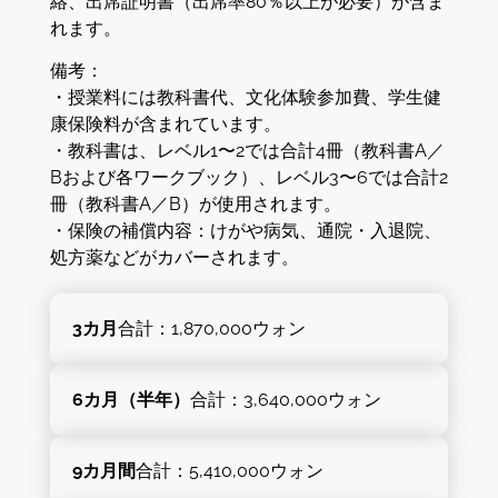
絡、出席証明書（出席率80％以上が必要）が含ま
れます。
備考：
・授業料には教科書代、文化体験参加費、学生健
康保険料が含まれています。
・教科書は、レベル1〜2では合計4冊（教科書A／
Bおよび各ワークブック）、レベル3〜6では合計2
冊（教科書A／B）が使用されます。
・保険の補償内容：けがや病気、通院・入退院、
処方薬などがカバーされます。
3カ月
合計：1,870,000ウォン
6カ月（半年）
合計：3,640,000ウォン
9カ月間
合計：5,410,000ウォン