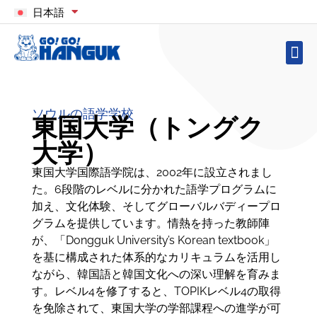
日本語
ソウルの語学学校
東国大学（トングク
大学）
東国大学国際語学院は、2002年に設立されまし
た。6段階のレベルに分かれた語学プログラムに
加え、文化体験、そしてグローバルバディープロ
グラムを提供しています。情熱を持った教師陣
が、「Dongguk University’s Korean textbook」
を基に構成された体系的なカリキュラムを活用し
ながら、韓国語と韓国文化への深い理解を育みま
す。レベル4を修了すると、TOPIKレベル4の取得
を免除されて、東国大学の学部課程への進学が可