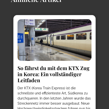
So fährst du mit dem KTX Zug
in Korea: Ein vollständiger
Leitfaden
K
T
e
Der KTX (Korea Train Express) ist die
E
d
schnellste und effizienteste Art, Südkorea zu
durchqueren. In den letzten Jahren wurde das
Au
h
Streckennetz immer besser ausgebaut: Neue
We
Hochgeschwindigkeitsstrecken führen nun bis