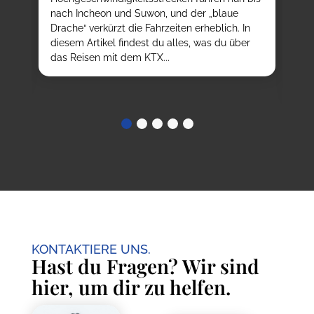
K-
nach Incheon und Suwon, und der „blaue
da
ßt,
Drache“ verkürzt die Fahrzeiten erheblich. In
kö
t
diesem Artikel findest du alles, was du über
tr
ob
das Reisen mit dem KTX...
au
ve
KONTAKTIERE UNS.
Hast du Fragen? Wir sind
hier, um dir zu helfen.