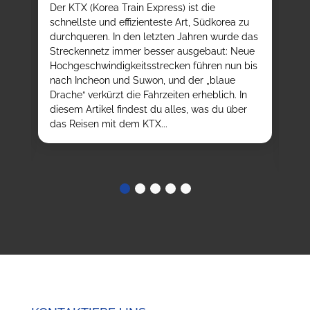
T
e
Der KTX (Korea Train Express) ist die
E
d
schnellste und effizienteste Art, Südkorea zu
durchqueren. In den letzten Jahren wurde das
Au
h
Streckennetz immer besser ausgebaut: Neue
We
Hochgeschwindigkeitsstrecken führen nun bis
K-
nach Incheon und Suwon, und der „blaue
da
ßt,
Drache“ verkürzt die Fahrzeiten erheblich. In
kö
t
diesem Artikel findest du alles, was du über
tr
ob
das Reisen mit dem KTX...
au
ve