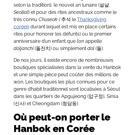
selon la tradition), le nouvel an lunaire (설날,
Seollal
) et pour des rites ancestraux comme le
très connu
Chuseok (
추석 le
Thanksgiving
coréen
durant lequel est mis en place certains
rites pour honorer les défunts) ou le premier
anniversaire d’un enfant que l’on appelle
doljanchi
(돌잔치) ou simplement
dol
(돌).
De nos jours, il existe encore de nombreuses
boutiques spécialisées dans la vente du Hanbok
et une simple pièce peut coûter des millions de
won. Les boutiques les plus connues pour ce
genre d’habit traditionnel sont localisées à Séoul
dans les quartiers de Apgujeong (압구정), Sinsa
(신사) et Cheongdam (청담동).
Où peut-on porter le
Hanbok en Corée