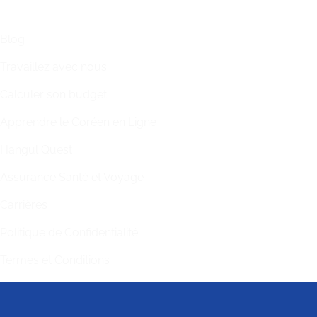
LIENS
Blog
Travaillez avec nous
Calculer son budget
Apprendre le Coréen en Ligne
Hangul Quest
Assurance Santé et Voyage
Carrières
Politique de Confidentialité
Termes et Conditions