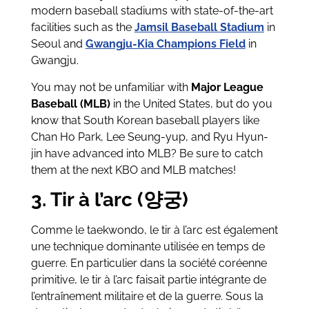
modern baseball stadiums with state-of-the-art
facilities such as the
Jamsil Baseball Stadium
in
Seoul and
Gwangju-Kia Champions Field
in
Gwangju.
You may not be unfamiliar with
Major League
Baseball (MLB)
in the United States, but do you
know that South Korean baseball players like
Chan Ho Park, Lee Seung-yup, and Ryu Hyun-
jin have advanced into MLB? Be sure to catch
them at the next KBO and MLB matches!
3. Tir à l’arc (양궁)
Comme le taekwondo, le tir à l’arc est également
une technique dominante utilisée en temps de
guerre. En particulier dans la société coréenne
primitive, le tir à l’arc faisait partie intégrante de
l’entraînement militaire et de la guerre. Sous la