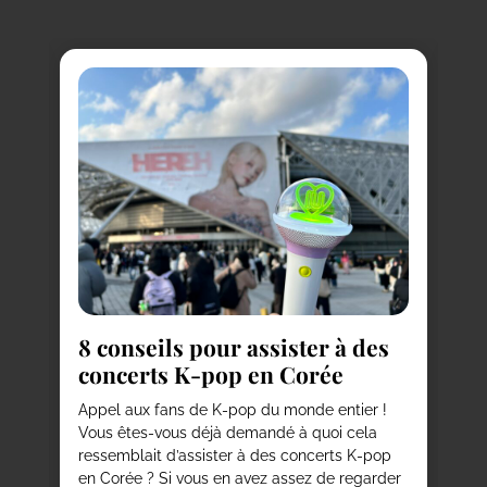
R
c
8 conseils pour assister à des
Vo
concerts K-pop en Corée
ma
vi
est
Appel aux fans de K-pop du monde entier !
ou
Vous êtes-vous déjà demandé à quoi cela
de
ressemblait d’assister à des concerts K-pop
et
en Corée ? Si vous en avez assez de regarder
vi