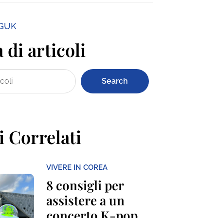
NGUK
 di articoli
Search
i Correlati
VIVERE IN COREA
8 consigli per
assistere a un
concerto K-pop