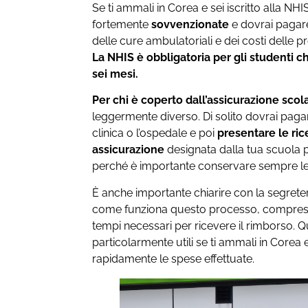
Se ti ammali in Corea e sei iscritto alla NHI
fortemente
sovvenzionate
e dovrai pagare
delle cure ambulatoriali e dei costi delle p
La NHIS è obbligatoria per gli studenti c
sei mesi.
Per chi è coperto dall’assicurazione scol
leggermente diverso. Di solito dovrai pagar
clinica o l’ospedale e poi
presentare le ri
assicurazione
designata dalla tua scuola 
perché è importante conservare sempre le
È anche importante chiarire con la segreter
come funziona questo processo, compresi 
tempi necessari per ricevere il rimborso. 
particolarmente utili se ti ammali in Corea
rapidamente le spese effettuate.