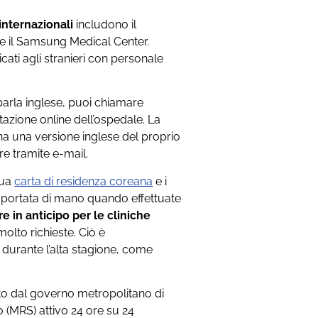
 internazionali
includono il
 e il Samsung Medical Center.
ati agli stranieri con personale
 parla inglese, puoi chiamare
otazione online dell’ospedale. La
 ha una versione inglese del proprio
e tramite e-mail.
tua
carta di residenza coreana
e i
 a portata di mano quando effettuate
e in anticipo per le cliniche
olto richieste. Ciò è
 durante l’alta stagione, come
to dal governo metropolitano di
o (MRS) attivo 24 ore su 24