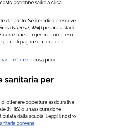
 costo potrebbe salire a circa
parte del costo. Se il medico prescrive
icina (
yakguk
, 약국) per acquistarli.
’assicurazione è in genere compreso
e potresti pagare circa 10,000-
maci in Corea
e cosa puoi
e sanitaria per
ti di ottenere copertura assicurativa
nale (NHIS) o un’assicurazione
tipulata dalla scuola. Leggi il nostro
anitaria coreana
.