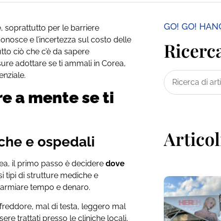
GO! GO! HA
 soprattutto per le barriere
 conosce e l’incertezza sul costo delle
Ricerca
utto ciò che c’è da sapere
isure adottare se ti ammali in Corea,
enziale.
e a mente se ti
Articol
niche e ospedali
rea, il primo passo è decidere
dove
i tipi di strutture mediche e
sparmiare tempo e denaro.
ffreddore, mal di testa, leggero mal
e trattati presso le cliniche locali,