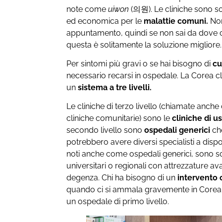
note come
uiwon
(의원). Le cliniche sono so
ed economica per le
malattie comuni.
Non
appuntamento, quindi se non sai da dove c
questa è solitamente la soluzione migliore.
Per sintomi più gravi o se hai bisogno di
cu
necessario recarsi in ospedale. La Corea cl
un
sistema a tre livelli.
Le cliniche di terzo livello (chiamate anche 
cliniche comunitarie) sono le
cliniche di u
secondo livello sono
ospedali generici
che
potrebbero avere diversi specialisti
a dispo
noti anche come ospedali generici, sono s
universitari o regionali con attrezzature ava
degenza. Chi ha bisogno di un
intervento 
quando ci si ammala gravemente in Corea, 
un ospedale di primo livello.