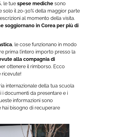
S, le tue
spese mediche
sono
 solo il 20-30% della maggior parte
rescrizioni al momento della visita.
he soggiornano in Corea per più di
astica
, le cose funzionano in modo
e prima l’intero importo presso la
cevute alla compagnia di
per ottenere il rimborso. Ecco
 ricevute!
ia internazionale della tua scuola
i documenti da presentare e i
Queste informazioni sono
 e hai bisogno di recuperare