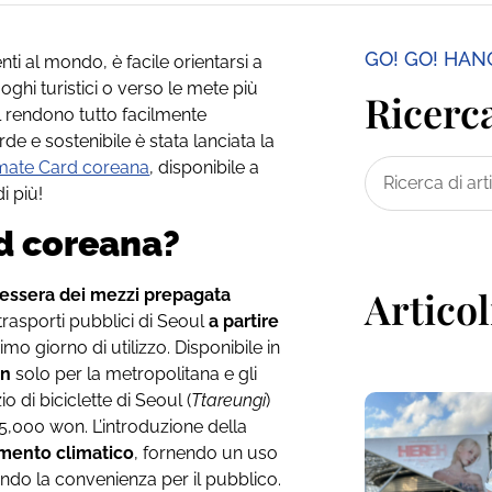
GO! GO! HA
ti al mondo, è facile orientarsi a
luoghi turistici o verso le mete più
Ricerca
ul rendono tutto facilmente
de e sostenibile è stata lanciata la
mate Card coreana
, disponibile a
i più!
rd coreana?
Articol
tessera dei mezzi prepagata
 trasporti pubblici di Seoul
a partire
rimo giorno di utilizzo. Disponibile in
on
solo per la metropolitana e gli
o di biciclette di Seoul (
Ttareungi
)
5,000 won. L’introduzione della
amento climatico
, fornendo un uso
ando la convenienza per il pubblico.