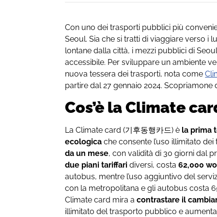
Con uno dei trasporti pubblici più convenien
Seoul. Sia che si tratti di viaggiare verso i 
lontane dalla città, i mezzi pubblici di Seo
accessibile. Per sviluppare un ambiente ver
nuova tessera dei trasporti, nota come
Cli
partire dal 27 gennaio 2024. Scopriamone d
Cos’è la Climate ca
La Climate card (기후동행카드) è
la prima 
ecologica
che consente l’uso illimitato dei
da un mese
, con validità di 30 giorni dal p
due piani
tariffari
diversi, costa
62,000 w
autobus, mentre l’uso aggiuntivo del servizi
con la metropolitana e gli autobus costa 6
Climate card mira a
contrastare il cambi
illimitato del trasporto pubblico e aument