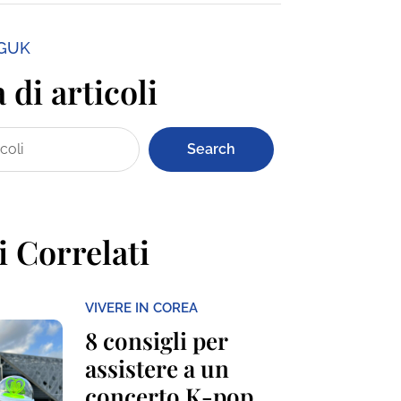
NGUK
 di articoli
Search
i Correlati
VIVERE IN COREA
8 consigli per
assistere a un
concerto K-pop