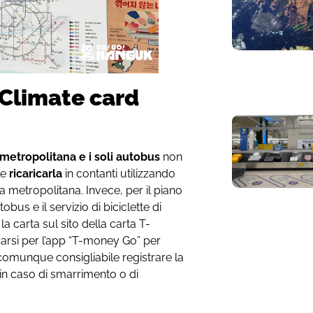
 Climate card
metropolitana e i soli autobus
non
le
ricaricarla
in contanti utilizzando
la metropolitana. Invece, per il piano
bus e il servizio di biciclette di
la carta sul sito della carta T-
rarsi per l’app “T-money Go” per
 È comunque consigliabile registrare la
 in caso di smarrimento o di