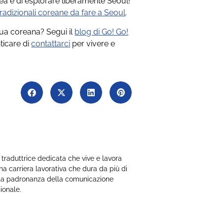
rea e di esplorare liberamente Seoul!
 tradizionali coreane da fare a Seoul
.
gua coreana? Segui il
blog di Go! Go!
ticare di
contattarci
per vivere e
 traduttrice dedicata che vive e lavora
na carriera lavorativa che dura da più di
cata padronanza della comunicazione
sionale.