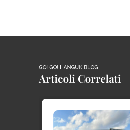
GO! GO! HANGUK BLOG
Articoli Correlati
la di
anno reso
o