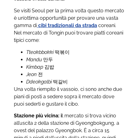
Se visiti Seoul per la prima volta questo mercato
è un’ottima opportunità per provare una vasta
gamma di
cibi tradizionali da strada
coreani.
Nel mercato di Tongin puoi trovare piatti coreani
tipici come:
Tteokbbokki
떡볶이
Mandu
만두
Kimbap
김밥
Jeon
전
Ddeokgalbi
떡갈비
Una volta riempito il vassoio, ci sono anche due
piani di posti a sedere sopra il mercato dove
puoi sederti e gustare il cibo.
Stazione più vicina: i
l mercato si trova vicino
all’uscita 2 della stazione di Gyeongbokgung, a
ovest del palazzo Gyeongbok. È a circa 15
minuti a piedi dall’uscita della stazione, quindi