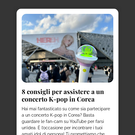
a
8
i
to
d
8 consigli per assistere a un
concerto K-pop in Corea
Ha
de
per
Hai mai fantasticato su come sia partecipare
st
ni
a un concerto K-pop in Corea? Basta
a 
ie
guardare le fan-cam su YouTube per farsi
co
un’idea. È l’occasione per incontrare i tuoi
us
amati idol di persona! Ti promettiamo che