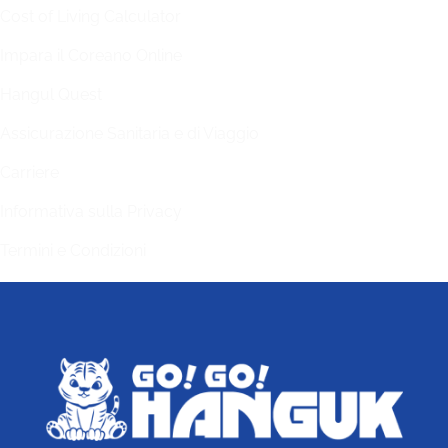
Cost of Living Calculator
Impara il Coreano Online
Hangul Quest
Assicurazione Sanitaria e di Viaggio
Carriere
Informativa sulla Privacy
Termini e Condizioni