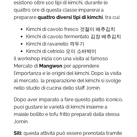
esistono oltre 100 tipi di kimchi, durante le
quattro ore di questa classe imparerai a
preparare
quattro diversi tipi di kimchi
, tra cui:
Kimchi di cavolo fresco 것절이 배추김치
Kimchi di cavolo fermentato 김장 배추김치
Kimchi di ravanello 깍두기
Kimchi di cetriolo 오이 소바박이
Il workshop inizia con una visita al famoso
Mercato di
Mangwon
per apprendere
l’importanza e le origini del kimchi. Dopo la visita
al mercato, la preparazione del kimchi si svolge
nello studio di cucina dello staff Jomin.
Dopo aver imparato a fare questo piatto iconico,
puoi gustare le varietà di kimchi insieme a
maiale bollito e tofu fritto preparati dalla stessa
Jomin.
Siti:
q
uesta attività può essere prenotata tramite