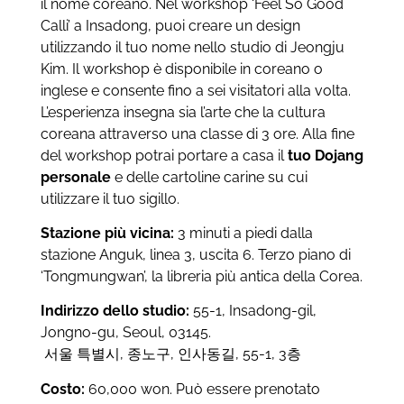
il nome coreano. Nel workshop ‘Feel So Good
Calli’ a Insadong, puoi creare un design
utilizzando il tuo nome nello studio di Jeongju
Kim. Il workshop è disponibile in coreano o
inglese e consente fino a sei visitatori alla volta.
L’esperienza insegna sia l’arte che la cultura
coreana attraverso una classe di 3 ore. Alla fine
del workshop potrai portare a casa il
tuo Dojang
personale
e delle cartoline carine su cui
utilizzare il tuo sigillo.
Stazione più vicina:
3 minuti a piedi dalla
stazione Anguk, linea 3, uscita 6. Terzo piano di
‘Tongmungwan’, la libreria più antica della Corea.
Indirizzo dello studio:
55-1, Insadong-gil,
Jongno-gu, Seoul, 03145.
서울 특별시, 종노구, 인사동길, 55-1, 3층
Costo:
60,000 won. Può essere prenotato