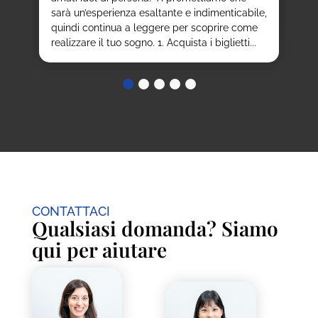
vi
sarà un’esperienza esaltante e indimenticabile,
del
nno
quindi continua a leggere per scoprire come
realizzare il tuo sogno. 1. Acquista i biglietti...
CONTATTACI
Qualsiasi domanda? Siamo
qui per aiutare