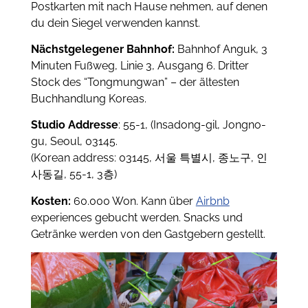
Postkarten mit nach Hause nehmen, auf denen
du dein Siegel verwenden kannst.
Nächstgelegener Bahnhof:
Bahnhof Anguk, 3
Minuten Fußweg, Linie 3, Ausgang 6. Dritter
Stock des “Tongmungwan” – der ältesten
Buchhandlung Koreas.
Studio Addresse
: 55-1, (Insadong-gil, Jongno-
gu, Seoul, 03145.
(Korean address: 03145, 서울 특별시, 종노구, 인
사동길, 55-1, 3층)
Kosten:
60.000 Won. Kann über
Airbnb
experiences gebucht werden. Snacks und
Getränke werden von den Gastgebern gestellt.