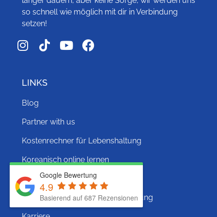
länger dauern, aber keine Sorge, wir werden uns
so schnell wie möglich mit dir in Verbindung
setzen!
LINKS
Blog
Partner with us
Kostenrechner für Lebenshaltung
Koreanisch online lernen
Google Bewertung
Hangul Quest
4.9
Basierend auf 687 Rezensionen
Gesundheits- und Reiseversicherung
Karriere