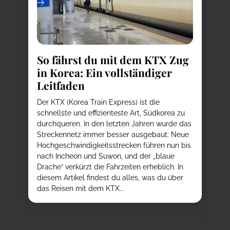
So fährst du mit dem KTX Zug
in Korea: Ein vollständiger
Leitfaden
K
T
e
Der KTX (Korea Train Express) ist die
E
d
schnellste und effizienteste Art, Südkorea zu
durchqueren. In den letzten Jahren wurde das
Au
h
Streckennetz immer besser ausgebaut: Neue
We
Hochgeschwindigkeitsstrecken führen nun bis
K-
nach Incheon und Suwon, und der „blaue
da
ßt,
Drache“ verkürzt die Fahrzeiten erheblich. In
kö
t
diesem Artikel findest du alles, was du über
tr
ob
das Reisen mit dem KTX...
au
ve