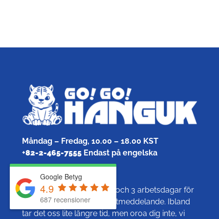
Måndag – Fredag, 10.00 – 18.00 KST
+
82-2-465-7555
Endast på engelska
info@gogohanguk.com
Google Betyg
4.9
Vanligtvis tar det mellan 1 och 3 arbetsdagar för
687 recensioner
oss att svara på ditt e-postmeddelande. Ibland
tar det oss lite längre tid, men oroa dig inte, vi