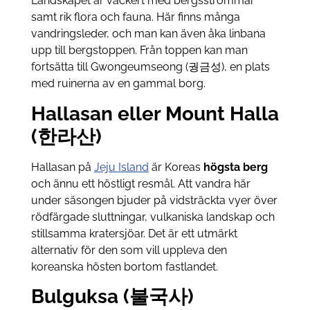
Landskapet är vackert med bergsströmmar
samt rik flora och fauna. Här finns många
vandringsleder, och man kan även åka linbana
upp till bergstoppen. Från toppen kan man
fortsätta till Gwongeumseong (궝금성), en plats
med ruinerna av en gammal borg.
Hallasan eller Mount Halla
(한라산)
Hallasan på
Jeju Island
är Koreas
högsta berg
och ännu ett höstligt resmål. Att vandra här
under säsongen bjuder på vidsträckta vyer över
rödfärgade sluttningar, vulkaniska landskap och
stillsamma kratersjöar. Det är ett utmärkt
alternativ för den som vill uppleva den
koreanska hösten bortom fastlandet.
Bulguksa (불국사)