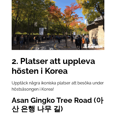
2. Platser att uppleva
hösten i Korea
Upptäck några ikoniska platser att besöka under
höstsäsongen i Korea!
Asan Gingko Tree Road (아
산 은행 나무 길)