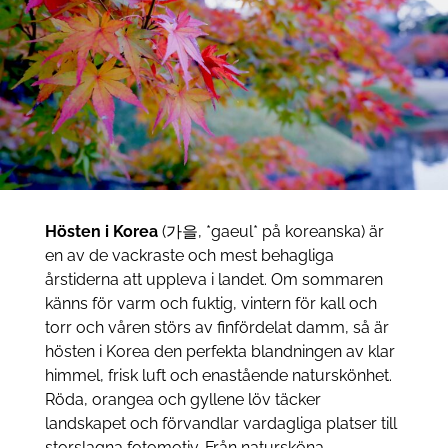
Hösten i Korea
(가을, *gaeul* på koreanska) är
en av de vackraste och mest behagliga
årstiderna att uppleva i landet. Om sommaren
känns för varm och fuktig, vintern för kall och
torr och våren störs av finfördelat damm, så är
hösten i Korea den perfekta blandningen av klar
himmel, frisk luft och enastående naturskönhet.
Röda, orangea och gyllene löv täcker
landskapet och förvandlar vardagliga platser till
storslagna fotomotiv. Från natursköna