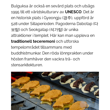
Bulguksa är också en sevärd plats och utsågs
1995 till ett världskulturarv av
UNESCO
. Det är
en historisk plats i Gyeongju (경주), uppförd år
528 under Sillaperioden. Pagoderna Dabotap (다
보탑) och Seokgatap (석가탑) är unika
attraktioner i templet. Här kan man uppleva en
traditionell teceremoni
och utforska
tempelområdet tillsammans med
buddhistmunkar. Den röda lönnprakten under
hösten framhäver den vackra trä- och
stensarkitekturen.