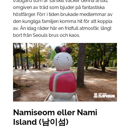
trädgård som är särskilt vacker denna årstid,
omgiven av träd som bjuder på fantastiska
höstfärger. Förr i tiden brukade medlemmar av
den kungliga familjen komma hit för att koppla
av. Än idag råder här en fridfull atmosfär, långt
bort från Seouls brus och kaos.
Namiseom eller Nami
Island (남이섬)