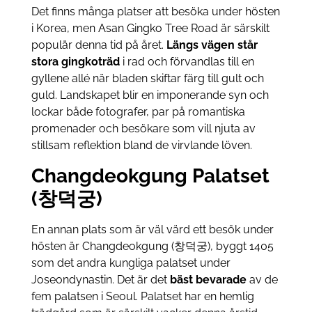
Det finns många platser att besöka under hösten
i Korea, men Asan Gingko Tree Road är särskilt
populär denna tid på året.
Längs vägen står
stora gingkoträd
i rad och förvandlas till en
gyllene allé när bladen skiftar färg till gult och
guld. Landskapet blir en imponerande syn och
lockar både fotografer, par på romantiska
promenader och besökare som vill njuta av
stillsam reflektion bland de virvlande löven.
Changdeokgung Palatset
(창덕궁)
En annan plats som är väl värd ett besök under
hösten är Changdeokgung (창덕궁), byggt 1405
som det andra kungliga palatset under
Joseondynastin. Det är det
bäst bevarade
av de
fem palatsen i Seoul. Palatset har en hemlig