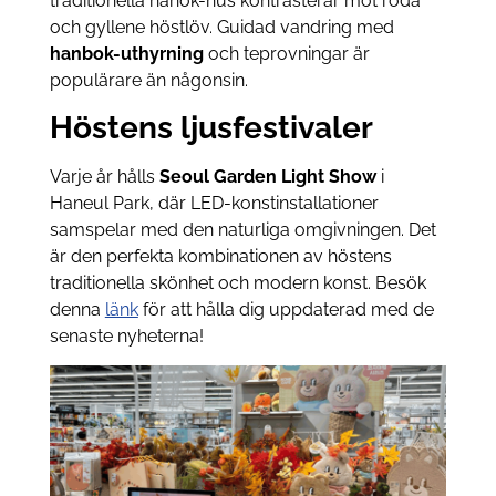
traditionella hanok-hus kontrasterar mot röda
och gyllene höstlöv. Guidad vandring med
hanbok-uthyrning
och teprovningar är
populärare än någonsin.
Höstens ljusfestivaler
Varje år hålls
Seoul Garden Light Show
i
Haneul Park, där LED-konstinstallationer
samspelar med den naturliga omgivningen. Det
är den perfekta kombinationen av höstens
traditionella skönhet och modern konst. Besök
denna
länk
för att hålla dig uppdaterad med de
senaste nyheterna!