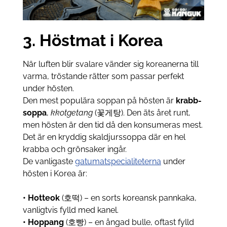
3. Höstmat i Korea
När luften blir svalare vänder sig koreanerna till
varma, tröstande rätter som passar perfekt
under hösten.
Den mest populära soppan på hösten är
krabb­
soppa
,
kkotgetang
(꽃게탕). Den äts året runt,
men hösten är den tid då den konsumeras mest.
Det är en kryddig skaldjurssoppa där en hel
krabba och grönsaker ingår.
De vanligaste
gatumat­specialiteterna
under
hösten i Korea är:
• Hotteok
(호떡) – en sorts koreansk pannkaka,
vanligtvis fylld med kanel.
• Hoppang
(호빵) – en ångad bulle, oftast fylld