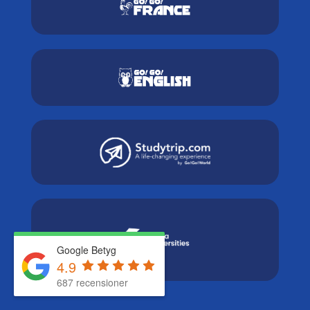
Google Betyg
4.9
687 recensioner