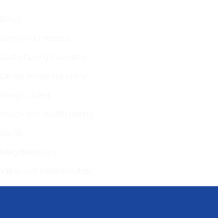
Blogg
Samverka med oss
Cost of Living Calculator
Lär dig koreanska online
Hangul Quest
Hälso- och reseförsäkring
Karriär
Integritetspolicy
Villkor och bestämmelser