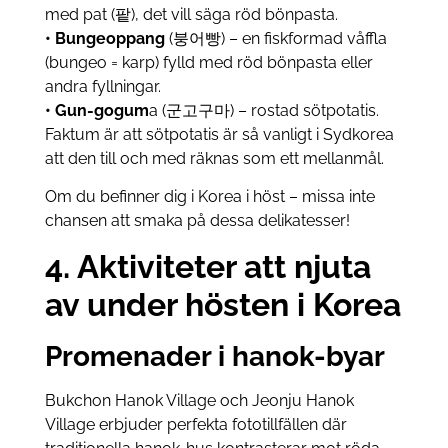
med pat (팥), det vill säga röd bönpasta.
• Bungeoppang
(붕어빵) – en fiskformad våffla
(bungeo = karp) fylld med röd bönpasta eller
andra fyllningar.
• Gun-gogum
a (군고구마) – rostad sötpotatis.
Faktum är att sötpotatis är så vanligt i Sydkorea
att den till och med räknas som ett mellanmål.
Om du befinner dig i Korea i höst – missa inte
chansen att smaka på dessa delikatesser!
4. Aktiviteter att njuta
av under hösten i Korea
Promenader i hanok-byar
Bukchon Hanok Village och Jeonju Hanok
Village erbjuder perfekta fototillfällen där