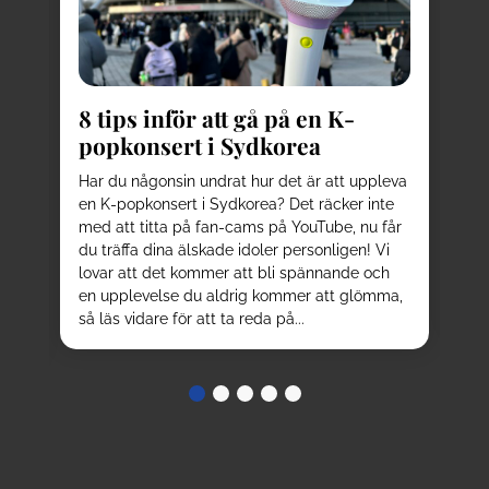
8
kä
8 tips inför att gå på en K-
Pl
popkonsert i Sydkorea
av
be
d
Har du någonsin undrat hur det är att uppleva
el
en K-popkonsert i Sydkorea? Det räcker inte
ku
sta
med att titta på fan-cams på YouTube, nu får
oc
r
du träffa dina älskade idoler personligen! Vi
be
n
lovar att det kommer att bli spännande och
nå
en upplevelse du aldrig kommer att glömma,
tur
så läs vidare för att ta reda på...