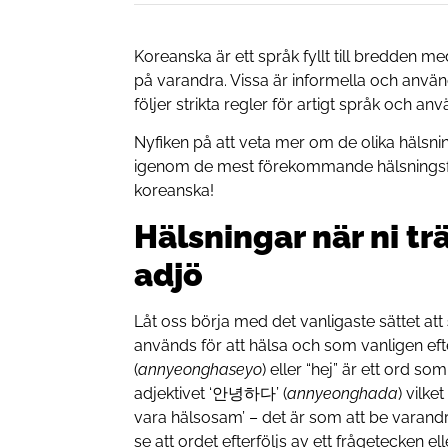
Koreanska är ett språk fyllt till bredden me
på varandra. Vissa är informella och anvä
följer strikta regler för artigt språk och 
Nyfiken på att veta mer om de olika hälsnin
igenom de mest förekommande hälsningsfr
koreanska!
Hälsningar när ni tr
adjö
Låt oss börja med det vanligaste sättet att
används för att hälsa och som vanligen efte
(
annyeonghaseyo
) eller “hej” är ett ord 
adjektivet ‘안녕하다’ (
annyeonghada
) vilket
vara hälsosam’ – det är som att be varandra
se att ordet efterföljs av ett frågetecken ell