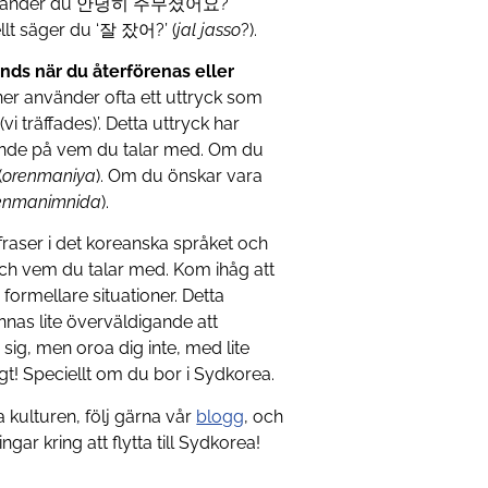
tt använder du 안녕히 주무셨어요?
llt säger du ‘잘 잤어?’ (
jal
jasso
?).
nds när du återförenas eller
ner använder ofta ett uttryck som
(vi träffades)’. Detta uttryck har
roende på vem du talar med. Om du
(
orenmaniya
). Om du önskar vara
enmanimnida
).
raser i det koreanska språket och
och vem du talar med. Kom ihåg att
formellare situationer. Detta
ännas lite överväldigande att
 sig, men oroa dig inte, med lite
igt! Speciellt om du bor i Sydkorea.
kulturen, följ gärna vår
blogg
, och
gar kring att flytta till Sydkorea!