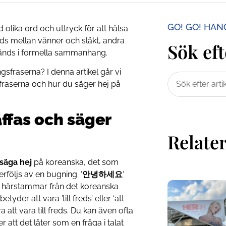
GO! GO! HA
d olika ord och uttryck för att hälsa
nds mellan vänner och släkt, andra
Sök eft
används i formella sammanhang.
gsfraserna? I denna artikel går vi
aserna och hur du säger hej på
äffas och säger
Relater
säga hej
på koreanska, det som
rföljs av en bugning. ‘
안녕하세요
‘
som härstammar från det koreanska
 betyder att vara ’till freds’ eller ‘att
 att vara till freds. Du kan även ofta
er att det låter som en fråga i talat