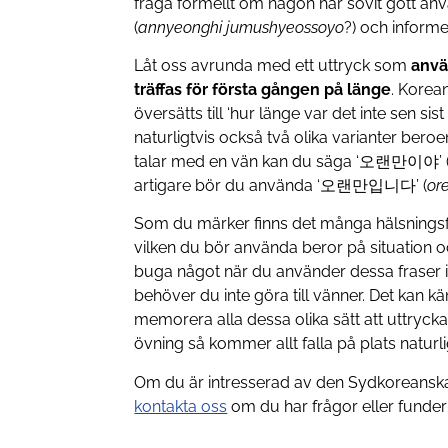
fråga formellt om någon har sovit go
(
annyeonghi
jumushyeossoyo
?) och informe
Låt oss avrunda med ett uttryck som
anvä
träffas för första gången på länge
. Korea
översätts till ‘hur länge var det inte sen sist 
naturligtvis också två olika varianter be
talar med en vän kan du säga ‘오랜만이야’ 
artigare bör du använda ‘오랜만입니다’ (
or
Som du märker finns det många hälsningsf
vilken du bör använda beror på situation 
buga något när du använder dessa fraser i 
behöver du inte göra till vänner. Det kan k
memorera alla dessa olika sätt att uttrycka
övning så kommer allt falla på plats naturl
Om du är intresserad av den Sydkoreanska 
kontakta oss
om du har frågor eller funderin