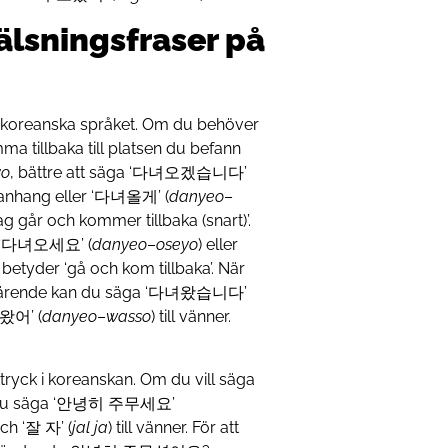
älsningsfraser på
et koreanska språket. Om du behöver
ma tillbaka till platsen du befann
yo
, bättre att säga ‘다녀오겠습니다’
manhang eller ‘다녀올게’ (
danyeo
–
‘Jag går och kommer tillbaka (snart)’.
ga ‘다녀오세요’ (
danyeo
–
oseyo
) eller
et betyder ‘gå och kom tillbaka’. När
 ett ärende kan du säga ‘다녀왔습니다’
녀왔어’ (
danyeo
–
wasso
) till vänner.
uttryck i koreanskan. Om du vill säga
an du säga ‘안녕히 주무세요’
och ‘잘 자’ (
jal
ja
) till vänner. För att