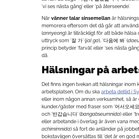
‘vi ses nästa gång’ eller ‘på återseende’.
När
vänner talar sinsemellan
är hälsnings
memorera eftersom det då går att använ
(
annyeong
) är tillräckligt för att både häls
uttryck som ‘잘 가’ (
jal ga
), ‘다음에 봐’ (
dae
princip betyder ‘farväl’ eller ‘ses nästa gå
då.
Hälsningar på arbe
Det finns ingen tvekan att hälsningar inom 
arbetsplatsen. Om du ska
arbeta deltid i 
eller inom någon annan verksamhet, så är d
kunder/gäster med fraser som ‘어서오세요’
och ‘반갑습니다’ (
bangabseumnida
) eller ‘
eller arbetande i överlag är även vana 
achimimnida
) så fort de anländer på jobb
bokstavligen översättas till ‘det är en god 