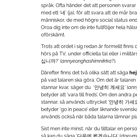
språk. Ofta händer det att personen svarar
med ett ‘네’ (ja), för att svara att de mår br
människor, de med högre social status enda
Oroa dig inte om de inte fullföljer hela häl
oförskämt.
Trots att ordet i sig redan är formellt finns
hörs på TV, under officiella tal eller i mi
십니까?’ (
annyeonghashimnikka
?).
Därefter finns det två olika sätt att säga
hej
på vad talaren ska göra. Om det är talare
stannar kvar, säger du ‘안녕히 계세요’ (
ann
betyder att ‘vara till freds’. Om den andra
stannar, så används uttrycket ‘안녕히 가세요
betyder ‘go in peace’ eller liknande svenskan
används också när båda talarna lämnar pl
Sist men inte minst, när du tilltalar en pers
så kan du säga ‘다음에 뵙겠습니다’ (
daeum