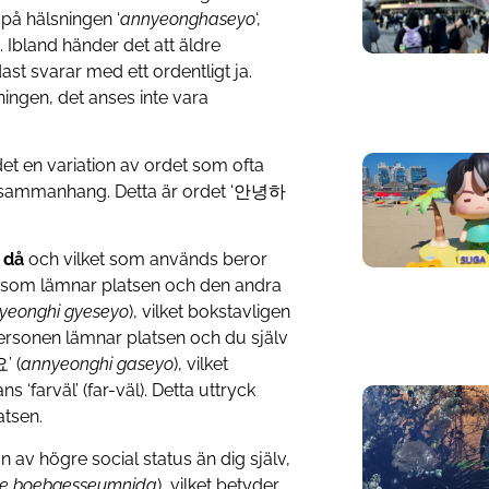
 på hälsningen ‘
annyeonghaseyo
‘,
a. Ibland händer det att äldre
st svarar med ett ordentligt ja.
sningen, det anses inte vara
 det en variation av ordet som ofta
litärsammanhang. Detta är ordet ‘안녕하
 då
och vilket som används beror
n som lämnar platsen och den andra
yeonghi gyeseyo
), vilket bokstavligen
 personen lämnar platsen och du själv
’ (
annyeonghi gaseyo
), vilket
s ‘farväl’ (far-väl). Detta uttryck
atsen.
on av högre social status än dig själv,
e boebgesseumnida
), vilket betyder