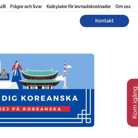
B2B
Frågor och Svar
Kalkylator för levnadskostnader
Om oss
Kontakt
Kom igån