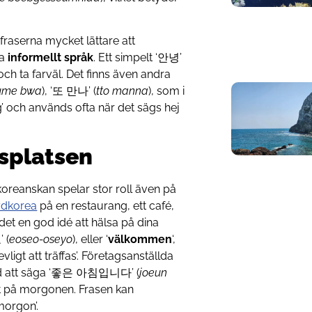
fraserna mycket lättare att
da
informellt språk
. Ett simpelt ‘안녕’
a och ta farväl. Det finns även andra
ume bwa
), ‘또 만나’ (
tto manna
), som i
ng’ och används ofta när det sägs hej
tsplatsen
koreanskan spelar stor roll även på
Sydkorea
på en restaurang, ett café,
et en god idé att hälsa på dina
 (
eoseo-oseyo
), eller ‘
välkommen
‘,
trevligt att träffas’. Företagsanställda
med att säga ‘좋은 아침입니다’ (
joeun
et på morgonen. Frasen kan
morgon’.