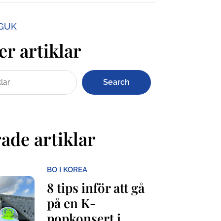
NGUK
er artiklar
Search
ade artiklar
BO I KOREA
8 tips inför att gå
på en K-
popkonsert i