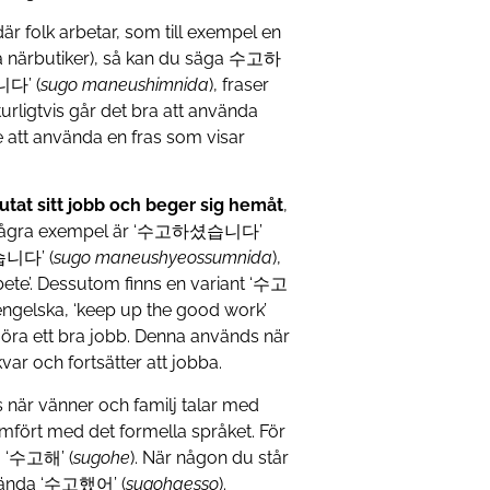
är folk arbetar, som till exempel en
n på närbutiker), så kan du säga 수고하
니다’ (
sugo
maneushimnida
), fraser
rligtvis går det bra att använda
 att använda en fras som visar
lutat sitt jobb och beger sig hemåt
,
d. Några exempel är ‘수고하셨습니다’
습니다’ (
sugo
maneushyeossumnida
),
rbete’. Dessutom finns en variant ‘수고
 engelska, ‘keep up the good work’
 göra ett bra jobb. Denna används när
ar och fortsätter att jobba.
s när vänner och familj talar med
ämfört med det formella språket. För
ga ‘수고해’ (
sugohe
). När någon du står
använda ‘수고했어’ (
sugohaesso
).