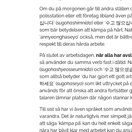
Om du på morgonen går till andra ställen d
polisstation eller ett företag (ibland äve
십니다’ (
sugohashimnida
) eller ‘수고 많으십
som bär betydelsen att kämpa på hårt. Natu
‘annyeonghaseyo’ också, men det är bättre
respekt till deras hårda arbete.
På slutet av arbetsdagen,
när alla har avs
så använder du samma verb fast i dåti
(
sugohashyeosseumnida
) och ‘수고 많으셨
som alltså betyder ‘du har gjort ett gott a
하세요’ (
sugohaseyo
) som likt uttrycket på
används för att önska att andra fortsätter
talaren lämnar platsen där någon stannar kv
Till sist så har vi även språket som använd
varandra. Det är naturligtvis mer simpelt j
att säga ‘kämpa på’ kan du helt enkelt sä
nära har blivit klar med arbetet kan du 