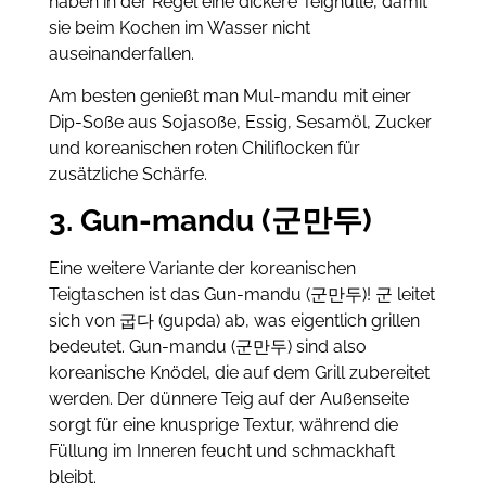
haben in der Regel eine dickere Teighülle, damit
sie beim Kochen im Wasser nicht
auseinanderfallen.
Am besten genießt man Mul-mandu mit einer
Dip-Soße aus Sojasoße, Essig, Sesamöl, Zucker
und koreanischen roten Chiliflocken für
zusätzliche Schärfe.
3. Gun-mandu (군만두)
Eine weitere Variante der koreanischen
Teigtaschen ist das Gun-mandu (군만두)! 군 leitet
sich von 굽다 (gupda) ab, was eigentlich grillen
bedeutet. Gun-mandu (군만두) sind also
koreanische Knödel, die auf dem Grill zubereitet
werden. Der dünnere Teig auf der Außenseite
sorgt für eine knusprige Textur, während die
Füllung im Inneren feucht und schmackhaft
bleibt.