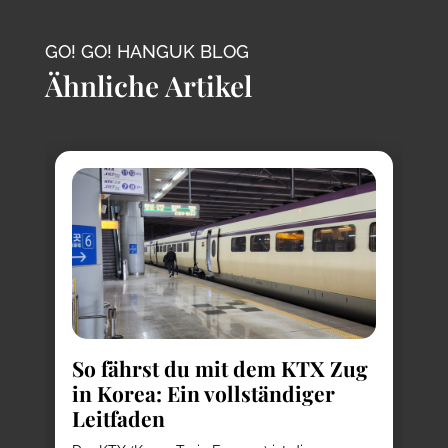
GO! GO! HANGUK BLOG
Ähnliche Artikel
So fährst du mit dem KTX Zug
in Korea: Ein vollständiger
Leitfaden
K