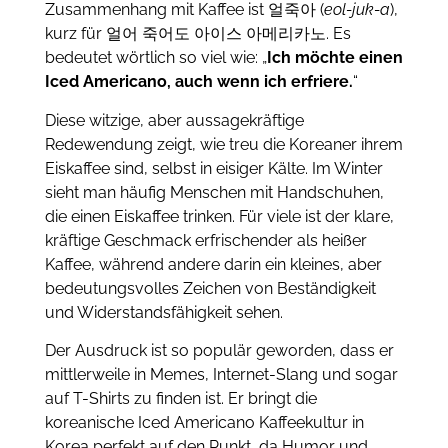
Zusammenhang mit Kaffee ist 얼죽아 (
eol-juk-a
),
kurz für 얼어 죽어도 아이스 아메리카노. Es
bedeutet wörtlich so viel wie: „
Ich möchte einen
Iced Americano, auch wenn ich erfriere.
“
Diese witzige, aber aussagekräftige
Redewendung zeigt, wie treu die Koreaner ihrem
Eiskaffee sind, selbst in eisiger Kälte. Im Winter
sieht man häufig Menschen mit Handschuhen,
die einen Eiskaffee trinken. Für viele ist der klare,
kräftige Geschmack erfrischender als heißer
Kaffee, während andere darin ein kleines, aber
bedeutungsvolles Zeichen von Beständigkeit
und Widerstandsfähigkeit sehen.
Der Ausdruck ist so populär geworden, dass er
mittlerweile in Memes, Internet-Slang und sogar
auf T-Shirts zu finden ist. Er bringt die
koreanische Iced Americano Kaffeekultur in
Korea perfekt auf den Punkt, da Humor und