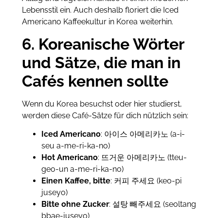
Lebensstil ein. Auch deshalb floriert die Iced
Americano Kaffeekultur in Korea weiterhin.
6. Koreanische Wörter
und Sätze, die man in
Cafés kennen sollte
Wenn du Korea besuchst oder hier studierst,
werden diese Café-Sätze für dich nützlich sein:
Iced Americano
: 아이스 아메리카노 (a-i-
seu a-me-ri-ka-no)
Hot Americano
: 뜨거운 아메리카노 (tteu-
geo-un a-me-ri-ka-no)
Einen Kaffee, bitte
: 커피 주세요 (keo-pi
juseyo)
Bitte ohne Zucker
: 설탕 빼주세요 (seoltang
bbae-juseyo)