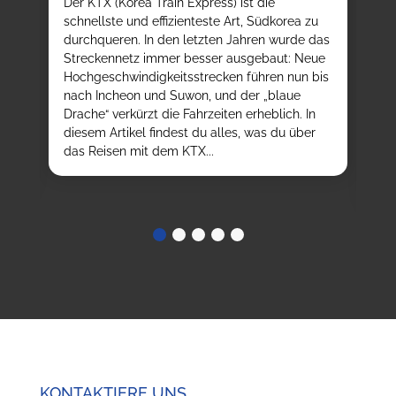
T
e
Der KTX (Korea Train Express) ist die
E
d
schnellste und effizienteste Art, Südkorea zu
durchqueren. In den letzten Jahren wurde das
Au
h
Streckennetz immer besser ausgebaut: Neue
We
Hochgeschwindigkeitsstrecken führen nun bis
K-
nach Incheon und Suwon, und der „blaue
da
ßt,
Drache“ verkürzt die Fahrzeiten erheblich. In
kö
t
diesem Artikel findest du alles, was du über
tr
ob
das Reisen mit dem KTX...
au
ve
KONTAKTIERE UNS.