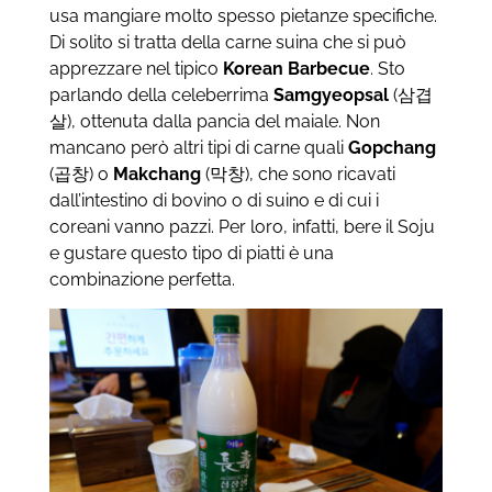
usa mangiare molto spesso pietanze specifiche.
Di solito si tratta della carne suina che si può
apprezzare nel tipico
Korean Barbecue
. Sto
parlando della celeberrima
Samgyeopsal
(삼겹
살), ottenuta dalla pancia del maiale. Non
mancano però altri tipi di carne quali
Gopchang
(곱창) o
Makchang
(막창), che sono ricavati
dall’intestino di bovino o di suino e di cui i
coreani vanno pazzi. Per loro, infatti, bere il Soju
e gustare questo tipo di piatti è una
combinazione perfetta.