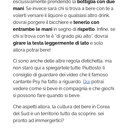
esclusivamente prendendo la
bottiglia con
due
mani
. Se invece sarà chi si trova a bere con te a
volerti versare il liquore o qualsiasi altro drink,
dovrai porgere il bicchiere e
tenerlo con
entrambe le mani
in segno di
rispetto
. Infine, se
chi si trova con te è “di grado più alto”, dovrai
girare la testa leggermente
di lato
e solo
allora potrai bere!
Ci sono anche delle altre regola d’etichetta, ma
non starò qui a spiegartele tutte. Piuttosto ti
consiglio di guardare dei video che il famoso
cantante Psy ha fatto a riguardo.
Qui
potrai
vedere come si beve in compagnia e che giochi
si possono fare quando si beve.
Che aspetti allora, la cultura del bere in Corea
del Sud è un territorio tutto da scoprire, sei
pronto ad immergertici?