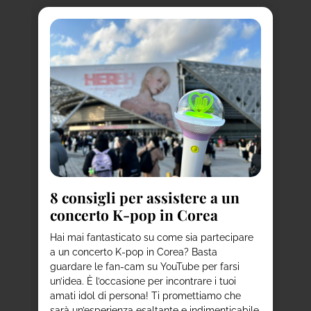
a
8
i
to
d
8 consigli per assistere a un
concerto K-pop in Corea
Ha
de
per
Hai mai fantasticato su come sia partecipare
st
ni
a un concerto K-pop in Corea? Basta
a 
ie
guardare le fan-cam su YouTube per farsi
co
un’idea. È l’occasione per incontrare i tuoi
us
amati idol di persona! Ti promettiamo che
vi
sarà un’esperienza esaltante e indimenticabile,