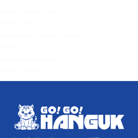
Impara il Coreano Online
Hangul Quest
Assicurazione Sanitaria e di Viaggio
Carriere
Informativa sulla Privacy
Termini e Condizioni