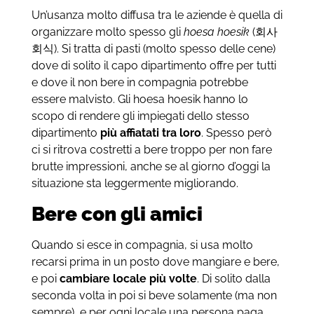
Un’usanza molto diffusa tra le aziende è quella di
organizzare molto spesso gli
hoesa hoesik
(회사
회식). Si tratta di pasti (molto spesso delle cene)
dove di solito il capo dipartimento offre per tutti
e dove il non bere in compagnia potrebbe
essere malvisto. Gli hoesa hoesik hanno lo
scopo di rendere gli impiegati dello stesso
dipartimento
più
affiatati tra loro
. Spesso però
ci si ritrova costretti a bere troppo per non fare
brutte impressioni, anche se al giorno d’oggi la
situazione sta leggermente migliorando.
Bere con gli amici
Quando si esce in compagnia, si usa molto
recarsi prima in un posto dove mangiare e bere,
e poi
cambiare locale
più volte
. Di solito dalla
seconda volta in poi si beve solamente (ma non
sempre), e per ogni locale una persona paga