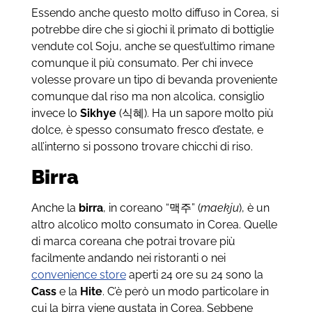
Essendo anche questo molto diffuso in Corea, si
potrebbe dire che si giochi il primato di bottiglie
vendute col Soju, anche se quest’ultimo rimane
comunque il più consumato. Per chi invece
volesse provare un tipo di bevanda proveniente
comunque dal riso ma non alcolica, consiglio
invece lo
Sikhye
(식혜). Ha un sapore molto più
dolce, è spesso consumato fresco d’estate, e
all’interno si possono trovare chicchi di riso.
Birra
Anche la
birra
, in coreano “맥주” (
maekju
), è un
altro alcolico molto consumato in Corea. Quelle
di marca coreana che potrai trovare più
facilmente andando nei ristoranti o nei
convenience store
aperti 24 ore su 24 sono la
Cass
e la
Hite
. C’è però un modo particolare in
cui la birra viene gustata in Corea. Sebbene