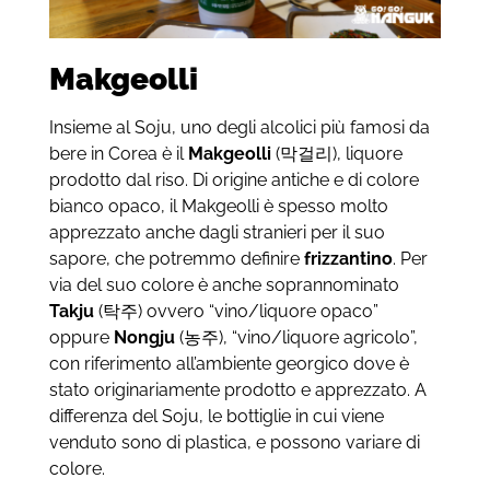
Makgeolli
Insieme al Soju, uno degli alcolici più famosi da
bere in Corea è il
Makgeolli
(막걸리), liquore
prodotto dal riso. Di origine antiche e di colore
bianco opaco, il Makgeolli è spesso molto
apprezzato anche dagli stranieri per il suo
sapore, che potremmo definire
frizzantino
. Per
via del suo colore è anche soprannominato
Takju
(탁주) ovvero “vino/liquore opaco”
oppure
Nongju
(농주), “vino/liquore agricolo”,
con riferimento all’ambiente georgico dove è
stato originariamente prodotto e apprezzato. A
differenza del Soju, le bottiglie in cui viene
venduto sono di plastica, e possono variare di
colore.