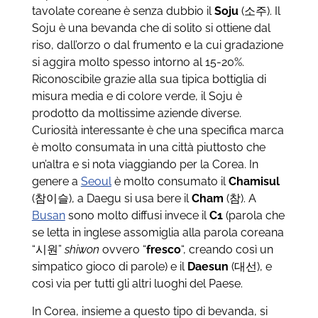
tavolate coreane è senza dubbio il
Soju
(소주). Il
Soju è una bevanda che di solito si ottiene dal
riso, dall’orzo o dal frumento e la cui gradazione
si aggira molto spesso intorno al 15-20%.
Riconoscibile grazie alla sua tipica bottiglia di
misura media e di colore verde, il Soju è
prodotto da moltissime aziende diverse.
Curiosità interessante è che una specifica marca
è molto consumata in una città piuttosto che
un’altra e si nota viaggiando per la Corea. In
genere a
Seoul
è molto consumato il
Chamisul
(참이슬), a Daegu si usa bere il
Cham
(참). A
Busan
sono molto diffusi invece il
C1
(parola che
se letta in inglese assomiglia alla parola coreana
“시원”
shiwon
ovvero “
fresco
“, creando così un
simpatico gioco di parole) e il
Daesun
(대선), e
così via per tutti gli altri luoghi del Paese.
In Corea, insieme a questo tipo di bevanda, si