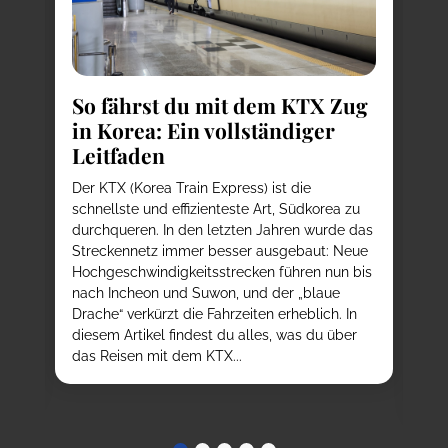
So fährst du mit dem KTX Zug
in Korea: Ein vollständiger
Leitfaden
K
T
e
Der KTX (Korea Train Express) ist die
E
d
schnellste und effizienteste Art, Südkorea zu
durchqueren. In den letzten Jahren wurde das
Au
h
Streckennetz immer besser ausgebaut: Neue
We
Hochgeschwindigkeitsstrecken führen nun bis
K-
nach Incheon und Suwon, und der „blaue
da
ßt,
Drache“ verkürzt die Fahrzeiten erheblich. In
kö
t
diesem Artikel findest du alles, was du über
tr
ob
das Reisen mit dem KTX...
au
ve