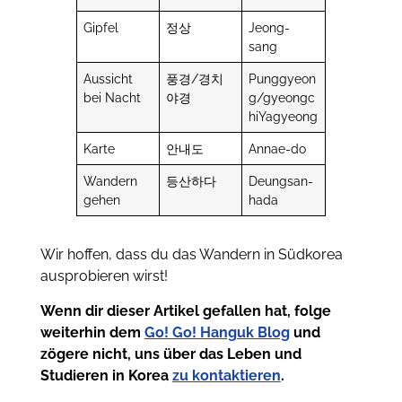
Gipfel
정상
Jeong-
sang
Aussicht
풍경/경치
Punggyeon
bei Nacht
야경
g/gyeongc
hiYagyeong
Karte
안내도
Annae-do
Wandern
등산하다
Deungsan-
gehen
hada
Wir hoffen, dass du das Wandern in Südkorea
ausprobieren wirst!
Wenn dir dieser Artikel gefallen hat, folge
weiterhin dem
Go! Go! Hanguk Blog
und
zögere nicht, uns über das Leben und
Studieren in Korea
zu kontaktieren
.