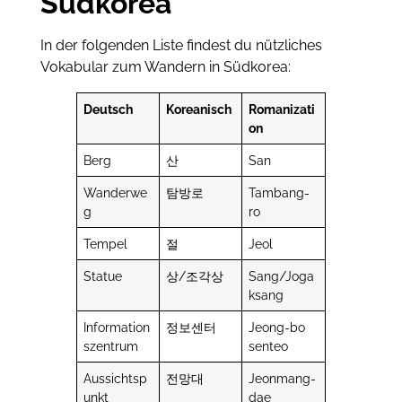
Südkorea
In der folgenden Liste findest du nützliches
Vokabular zum Wandern in Südkorea:
Deutsch
Koreanisch
Romanizati
on
Berg
산
San
Wanderwe
탐방로
Tambang-
g
ro
Tempel
절
Jeol
Statue
상/조각상
Sang/Joga
ksang
Information
정보센터
Jeong-bo
szentrum
senteo
Aussichtsp
전망대
Jeonmang-
unkt
dae