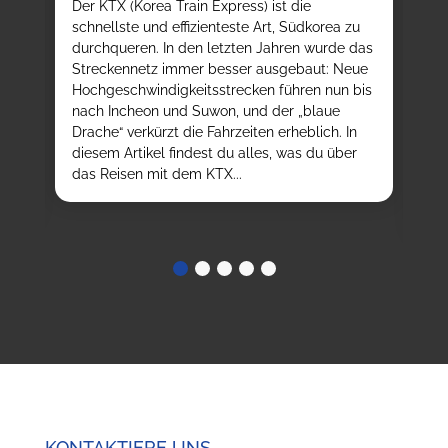
T
e
Der KTX (Korea Train Express) ist die
E
d
schnellste und effizienteste Art, Südkorea zu
durchqueren. In den letzten Jahren wurde das
Au
h
Streckennetz immer besser ausgebaut: Neue
We
Hochgeschwindigkeitsstrecken führen nun bis
K-
nach Incheon und Suwon, und der „blaue
da
ßt,
Drache“ verkürzt die Fahrzeiten erheblich. In
kö
t
diesem Artikel findest du alles, was du über
tr
ob
das Reisen mit dem KTX...
au
ve
KONTAKTIERE UNS.