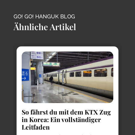
GO! GO! HANGUK BLOG
Ähnliche Artikel
So fährst du mit dem KTX Zug
in Korea: Ein vollständiger
Leitfaden
K