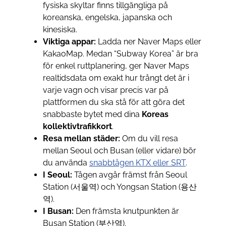
fysiska skyltar finns tillgängliga på
koreanska, engelska, japanska och
kinesiska.
Viktiga appar:
Ladda ner Naver Maps eller
KakaoMap. Medan “Subway Korea” är bra
för enkel ruttplanering, ger Naver Maps
realtidsdata om exakt hur trångt det är i
varje vagn och visar precis var på
plattformen du ska stå för att göra det
snabbaste bytet med dina
Koreas
kollektivtrafikkort
.
Resa mellan städer:
Om du vill resa
mellan Seoul och Busan (eller vidare) bör
du använda
snabbtågen KTX eller SRT
.
I Seoul:
Tågen avgår främst från Seoul
Station (서울역) och Yongsan Station (용산
역).
I Busan:
Den främsta knutpunkten är
Busan Station (부산역).