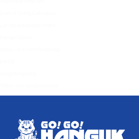
Samverka med oss
Cost of Living Calculator
Lär dig koreanska online
Hangul Quest
Hälso- och reseförsäkring
Karriär
Integritetspolicy
Villkor och bestämmelser