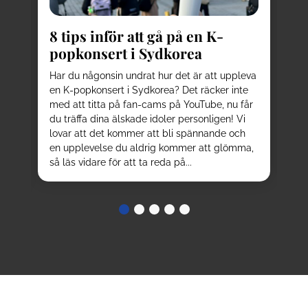
kä
8 tips inför att gå på en K-
Pl
popkonsert i Sydkorea
av
be
d
Har du någonsin undrat hur det är att uppleva
el
en K-popkonsert i Sydkorea? Det räcker inte
ku
sta
med att titta på fan-cams på YouTube, nu får
oc
r
du träffa dina älskade idoler personligen! Vi
be
n
lovar att det kommer att bli spännande och
nå
en upplevelse du aldrig kommer att glömma,
tur
så läs vidare för att ta reda på...