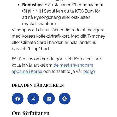
Bonustips:
Från stationen Cheongnyangni
(청량리역) i Seoul kan du ta KTX-Eum för
att nå Pyeongchang eller östkusten
mycket snabbare.
Vi hoppas att du nu känner dig redo att navigera
med Koreas kollektivtrafikkort. Med ditt T-money
eller Climate Card i handen är hela landet nu
bara ett “blipp” bort.
För fler tips om hur du gör livet i Korea enklare,
kolla in vår artikel om
de mest användbara
apparna i Korea
och fortsätt följa vår
blogg
.
DELA DEN HÄR ARTIKELN
Om författaren