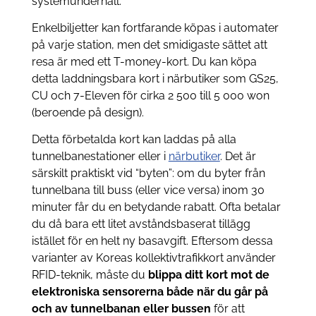
systemunderhåll.
Enkelbiljetter kan fortfarande köpas i automater
på varje station, men det smidigaste sättet att
resa är med ett T-money-kort. Du kan köpa
detta laddningsbara kort i närbutiker som GS25,
CU och 7-Eleven för cirka 2 500 till 5 000 won
(beroende på design).
Detta förbetalda kort kan laddas på alla
tunnelbanestationer eller i
närbutiker
. Det är
särskilt praktiskt vid “byten”: om du byter från
tunnelbana till buss (eller vice versa) inom 30
minuter får du en betydande rabatt. Ofta betalar
du då bara ett litet avståndsbaserat tillägg
istället för en helt ny basavgift. Eftersom dessa
varianter av Koreas kollektivtrafikkort använder
RFID-teknik, måste du
blippa ditt kort mot de
elektroniska sensorerna både när du går på
och av tunnelbanan eller bussen
för att