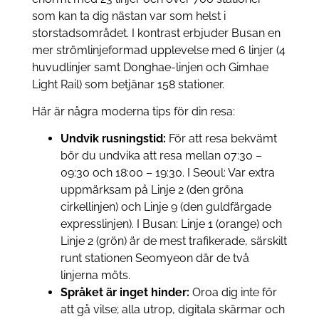
som kan ta dig nästan var som helst i
storstadsområdet. I kontrast erbjuder Busan en
mer strömlinjeformad upplevelse med 6 linjer (4
huvudlinjer samt Donghae-linjen och Gimhae
Light Rail) som betjänar 158 stationer.
Här är några moderna tips för din resa:
Undvik rusningstid:
För att resa bekvämt
bör du undvika att resa mellan 07:30 –
09:30 och 18:00 – 19:30. I Seoul: Var extra
uppmärksam på Linje 2 (den gröna
cirkellinjen) och Linje 9 (den guldfärgade
expresslinjen). I Busan: Linje 1 (orange) och
Linje 2 (grön) är de mest trafikerade, särskilt
runt stationen Seomyeon där de två
linjerna möts.
Språket är inget hinder:
Oroa dig inte för
att gå vilse; alla utrop, digitala skärmar och