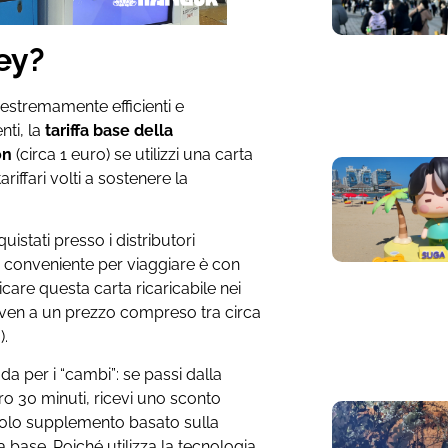
ey?
 estremamente efficienti e
nti, la
tariffa base della
on
(circa 1 euro) se utilizzi una carta
riffari volti a sostenere la
uistati presso i distributori
ù conveniente per viaggiare è con
care questa carta ricaricabile nei
ven a un prezzo compreso tra circa
).
 per i “cambi”: se passi dalla
ro 30 minuti, ricevi uno sconto
colo supplemento basato sulla
 base. Poiché utilizza la tecnologia