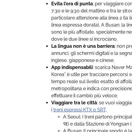
Evita l’ora di punta
: per viaggiare co
7:30 e le 9:30 del mattino e tra le 18:0
particolare attenzione alla linea 2 (la l
linea espressa dorata). A Busan: la lin
sono le più affollate, specialmente n
dove le due linee si incrociano.
La lingua non è una barriera
: non pr
annunci, gli schermi digitali e la segn
inglese, giapponese e cinese.
App indispensabili
: scarica Naver 
Korea” è utile per tracciare percorsi 
tempo reale sul livello esatto di affo
metropolitana e indica con precisione
effettuare il cambio più veloce.
Viaggiare tra le città
: se vuoi viaggia
i
treni espressi KTX o SRT
.
A Seoul: I treni partono princi
역) e dalla Stazione di Yongsan
A Busan: Il principale snodo è 