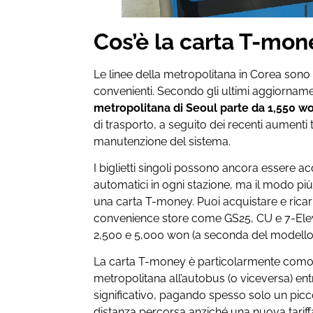
Cos’è la carta T-mon
Le linee della metropolitana in Corea sono
convenienti. Secondo gli ultimi aggiorname
metropolitana di Seoul parte da 1,550 w
di trasporto, a seguito dei recenti aumenti ta
manutenzione del sistema.
I biglietti singoli possono ancora essere acq
automatici in ogni stazione, ma il modo pi
una carta T-money. Puoi acquistare e ricari
convenience store come GS25, CU e 7-Ele
2,500 e 5,000 won (a seconda del modello
La carta T-money è particolarmente comoda
metropolitana all’autobus (o viceversa) ent
significativo, pagando spesso solo un pic
distanza percorsa anziché una nuova tariffa