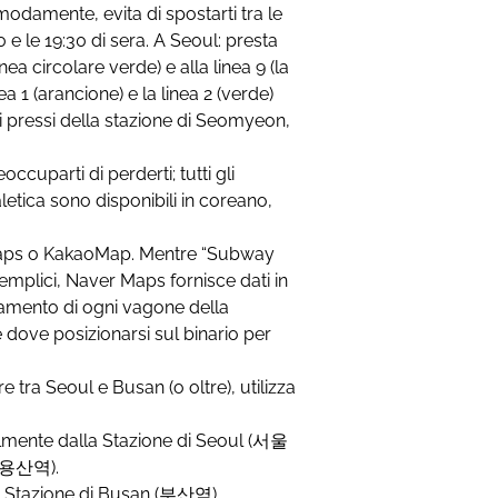
modamente, evita di spostarti tra le
0 e le 19:30 di sera. A Seoul: presta
inea circolare verde) e alla linea 9 (la
ea 1 (arancione) e la linea 2 (verde)
ei pressi della stazione di Seomyeon,
eoccuparti di perderti; tutti gli
aletica sono disponibili in coreano,
Maps o KakaoMap. Mentre “Subway
semplici, Naver Maps fornisce dati in
llamento di ogni vagone della
 dove posizionarsi sul binario per
re tra Seoul e Busan (o oltre), utilizza
palmente dalla Stazione di Seoul (서울
 (용산역).
la Stazione di Busan (부산역).