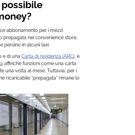
è possibile
T-money?
ice abbonamento per i mezzi
to prepagata nei convenience store,
 persino in alcuni taxi.
o e di una
Carta di residenza (ARC)
, è
ia
affinché funzioni come una carta
 una volta al mese. Tuttavia, per i
sione ricaricabile “prepagata” rimane lo