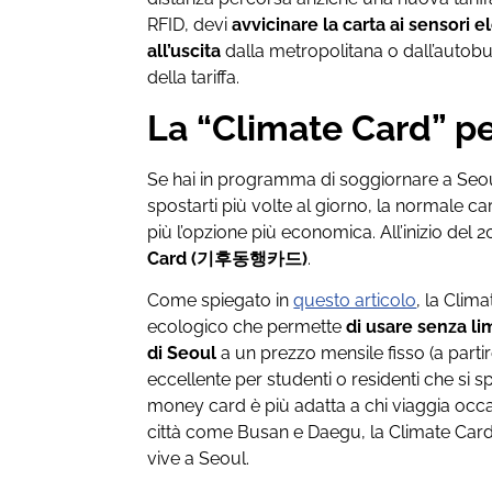
RFID, devi
avvicinare la carta ai sensori el
all’uscita
dalla metropolitana o dall’autobus
della tariffa.
La “Climate Card” per
Se hai in programma di soggiornare a Seou
spostarti più volte al giorno, la normale 
più l’opzione più economica. All’inizio del 
Card (기후동행카드)
.
Come spiegato in
questo articolo
, la Cli
ecologico che permette
di usare senza li
di Seoul
a un prezzo mensile fisso (a parti
eccellente per studenti o residenti che si 
money card è più adatta a chi viaggia occa
città come Busan e Daegu, la Climate Card
vive a Seoul.