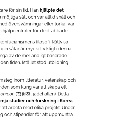
re för sin tid. Han
hjälpte det
 möjliga sätt och var alltid snäll och
r med översvämningar eller torka, var
h hjälpcentraler för de drabbade.
onfucianismens filosofi. Rättvisa
ndersåtar är mycket viktigt i denna
ånga av de mer andligt baserade
en tiden. Istället stod utbildning
amsteg inom litteratur, vetenskap och
nden som kung var att skapa ett
eonjeon
(집현전, jadehallen). Detta
ämja studier och forskning i Korea
.
 att arbeta med olika projekt. Under
rag och stipendier för att uppmuntra