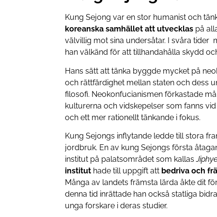
Kung Sejong var en stor humanist och tänka
koreanska samhället att utvecklas
på alla
välvillig mot sina undersåtar. I svåra tide
han välkänd för att tillhandahålla skydd oc
Hans sätt att tänka byggde mycket på neok
och rättfärdighet mellan staten och dess u
filosofi. Neokonfucianismen förkastade m
kulturerna och vidskepelser som fanns vid d
och ett mer rationellt tänkande i fokus.
Kung Sejongs inflytande ledde till stora fr
jordbruk. En av kung Sejongs första åtaga
institut på palatsområdet som kallas
Jiphy
institut
hade till uppgift att
bedriva och fr
Många av landets främsta lärda åkte dit för
denna tid inrättade han också statliga bid
unga forskare i deras studier.