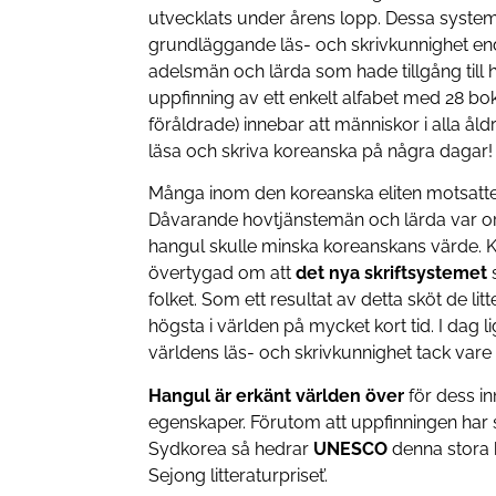
utvecklats under årens lopp. Dessa system 
grundläggande läs- och skrivkunnighet end
adelsmän och lärda som hade tillgång till
uppfinning av ett enkelt alfabet med 28 bok
föråldrade) innebar att människor i alla åld
läsa och skriva koreanska på några dagar!
Många inom den koreanska eliten motsatte s
Dåvarande hovtjänstemän och lärda var orol
hangul skulle minska koreanskans värde. 
övertygad om att
det nya skriftsystemet
folket. Som ett resultat av detta sköt de litt
högsta i världen på mycket kort tid. I dag 
världens läs- och skrivkunnighet tack vare
Hangul är erkänt världen över
för dess i
egenskaper. Förutom att uppfinningen har 
Sydkorea så hedrar
UNESCO
denna stora 
Sejong litteraturpriset’.