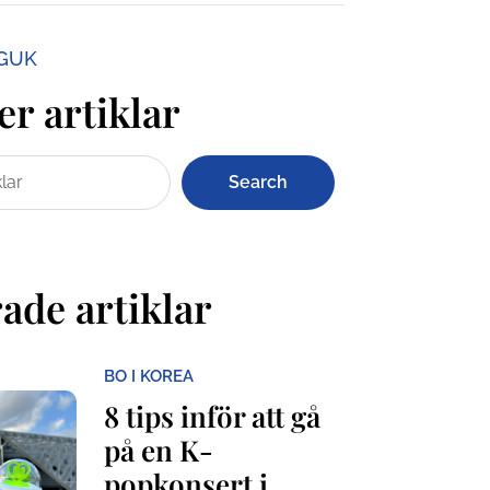
NGUK
er artiklar
Search
ade artiklar
BO I KOREA
8 tips inför att gå
på en K-
popkonsert i