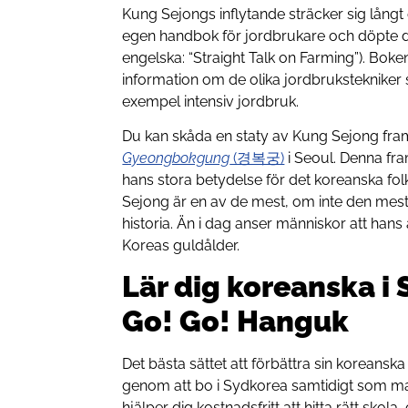
Kung Sejongs inflytande sträcker sig långt 
egen handbok för jordbrukare och döpte
engelska: “Straight Talk on Farming”). Boke
information om de olika jordbrukstekniker 
exempel intensiv jordbruk.
Du kan skåda en staty av Kung Sejong fra
Gyeongbokgung
(경복궁)
i Seoul. Denna fr
hans stora betydelse för det koreanska fol
Sejong är en av de mest, om inte den mest
historia. Än i dag anser människor att hans
Koreas guldålder.
Lär dig koreanska i
Go! Go! Hanguk
Det bästa sättet att förbättra sin koreanska
genom att bo i Sydkorea samtidigt som ma
hjälper dig kostnadsfritt att hitta rätt sko