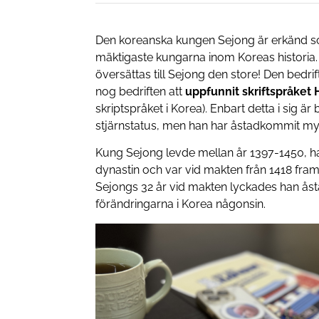
Den koreanska kungen Sejong är erkänd so
mäktigaste kungarna inom Koreas histor
översättas till Sejong den store! Den bedri
nog bedriften att
uppfunnit skriftspråket
skriptspråket i Korea). Enbart detta i sig är 
stjärnstatus, men han har åstadkommit my
Kung Sejong levde mellan år 1397-1450, h
dynastin och var vid makten från 1418 fram
Sejongs 32 år vid makten lyckades han ås
förändringarna i Korea någonsin.