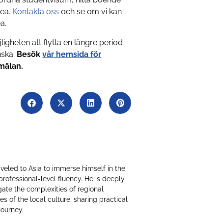
rea.
Kontakta oss
och se om vi kan
a.
ligheten att flytta en längre period
nska.
Besök
vår hemsida för
mälan.
raveled to Asia to immerse himself in the
professional-level fluency. He is deeply
ate the complexities of regional
 of the local culture, sharing practical
journey.