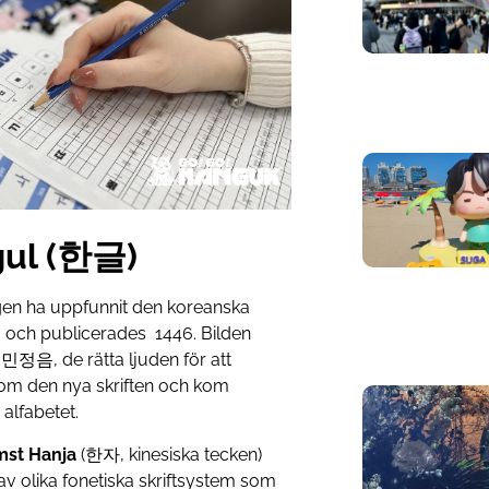
gul (한글)
gen ha uppfunnit den koreanska
43 och publicerades 1446. Bilden
민정음, de rätta ljuden för att
akom den nya skriften och kom
alfabetet.
mst Hanja
(한자, kinesiska tecken)
v olika fonetiska skriftsystem som