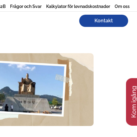
B2B
Frågor och Svar
Kalkylator för levnadskostnader
Om oss
Kontakt
Kom igån