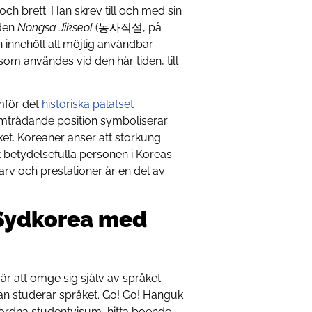
och brett. Han skrev till och med sin
 den
Nongsa Jikseol
(농사직설, på
n innehöll all möjlig användbar
som användes vid den här tiden, till
mför det
historiska palatset
amträdande position symboliserar
ket. Koreaner anser att storkung
 betydelsefulla personen i Koreas
 arv och prestationer är en del av
 Sydkorea med
 är att omge sig själv av språket
n studerar språket. Go! Go! Hanguk
la, ordna studentvisum, hitta boende