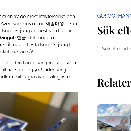
GO! GO! HA
m en av de mest inflytelserika och
ia. Även kungens namn 세종대왕 – kan
Sök eft
ft Kung Sejong är mest känd för är
 Hangul
(한글, det moderna
bedrift nog att lyfta Kung Sejong till
cket mer än så!
an var den fjärde kungen av Joseon
 till hans död 1450. Under kung
tadkommit några av de viktigaste
Relater