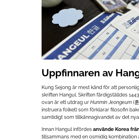
Uppfinnaren av Han
Kung Sejong är mest känd för att personli
skriften Hangul. Skriften färdigställdes 14
ovan är ett utdrag ur
Hunmin Jeongeum
(훈
instruera folket) som förklarar filosofin b
samtidigt som tillkännagivandet av det nya 
Innan Hangul infördes
använde Korea frä
tillsammans med en osmidig kombination a