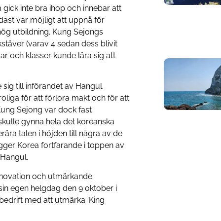
gick inte bra ihop och innebar att
ast var möjligt att uppnå för
 hög utbildning. Kung Sejongs
stäver (varav 4 sedan dess blivit
rar och klasser kunde lära sig att
ig till införandet av Hangul.
iga för att förlora makt och för att
Kung Sejong var dock fast
skulle gynna hela det koreanska
erära talen i höjden till några av de
ligger Korea fortfarande i toppen av
 Hangul.
nnovation och utmärkande
sin egen helgdag den 9 oktober i
bedrift med att utmärka ‘King